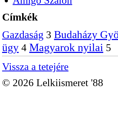
Amigo Szalon
Címkék
Budaházy Gyö
Gazdaság
3
Magyarok nyilai
ügy
4
5
Vissza a tetejére
© 2026 Lelkiismeret '88