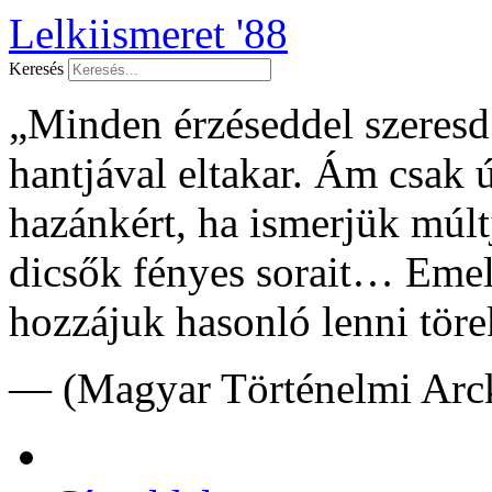
Lelkiismeret '88
Keresés
„Minden érzéseddel szeresd f
hantjával eltakar. Ám csak 
hazánkért, ha ismerjük múltj
dicsők fényes sorait… Emel
hozzájuk hasonló lenni töre
— (Magyar Történelmi Arck