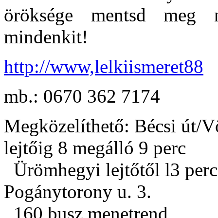
öröksége
mentsd meg 
mindenkit!
http://www,lelkiismeret88
mb.: 0670 362 7174
Megközelíthető: Bécsi út/V
lejtőig 8 megálló 9 perc
Ürömhegyi lejtőtől l3 perc 
Pogánytorony u. 3.
160 busz menetrend