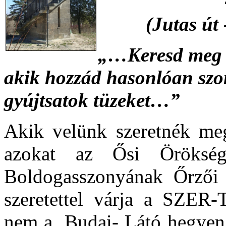
(Jutas út 
„…Keresd meg a
akik hozzád hasonl
ó
an szo
gyújtsatok tüzeket…”
Akik velünk szeretnék megé
azokat az Ősi Örökség
Boldogasszonyának Őrzői 
szeretettel várja a SZER
nem a Budai- Látó hegyen