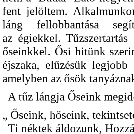
fent jelöltem. Alkalmunko
láng fellobbantása segí
az
égiekkel.
Tűzszertartás
őseinkkel.
Ősi hitünk szeri
éjszaka
,
elűzésük legjobb 
amelyben az ősök tanyázna
A tűz lángja Őseink megidé
„ Őseink, hőseink, tekintset
Ti néktek áldozunk, Hozzát