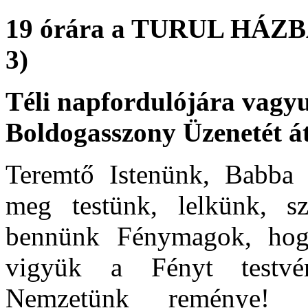
19 órára a TURUL HÁZBA 
3)
Téli napfordulójára vagy
Boldogasszony Üzenet
Teremtő Istenünk, Babba ö
meg testünk, lelkünk, s
bennünk Fénymagok, hogy
vigyük a Fényt testvér
Nemzetünk reménye! 