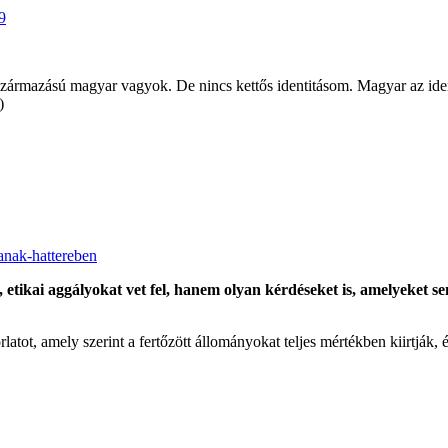
9
származású magyar vagyok. De nincs kettős identitásom. Magyar az id
)
sanak-hattereben
 etikai aggályokat vet fel, hanem olyan kérdéseket is, amelyeket s
tot, amely szerint a fertőzött állományokat teljes mértékben kiirtják, é