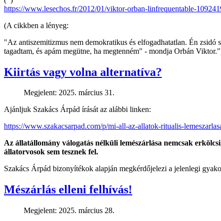
https://www.lesechos.fr/2012/01/viktor-orban-linfrequentable-109241
(A cikkben a lényeg:
"Az antiszemitizmus nem demokratikus és elfogadhatatlan. Én zsidó 
tagadtam, és apám megütne, ha megtenném" - mondja Orbán Viktor."
Kiirtás vagy volna alternatíva?
Megjelent: 2025. március 31.
Ajánljuk Szakács Árpád írását az alábbi linken:
https://www.szakacsarpad.com/p/mi-all-az-allatok-ritualis-lemeszarla
Az állatállomány válogatás nélküli lemészárlása nemcsak erkölcsi,
állatorvosok sem tesznek fel.
Szakács Árpád bizonyítékok alapján megkérdőjelezi a jelenlegi gyakorla
Mészárlás elleni felhívás!
Megjelent: 2025. március 28.