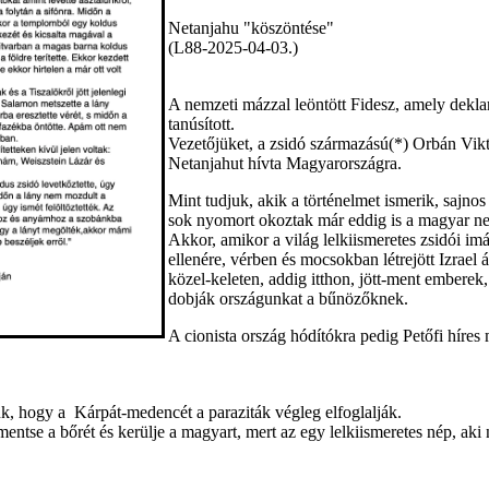
Netanjahu "köszöntése"
(L88-2025-04-03.)
A nemzeti mázzal leöntött Fidesz, amely deklar
tanúsított.
Vezetőjüket, a zsidó származású(*) Orbán Vikto
Netanjahut hívta Magyarországra.
Mint tudjuk, akik a történelmet ismerik, sajno
sok nyomort okoztak már eddig is a magyar n
Akkor, amikor a világ lelkiismeretes zsidói 
ellenére, vérben és mocsokban létrejött Izrael
közel-keleten, addig itthon, jött-ment emberek,
dobják országunkat a bűnözőknek.
A cionista ország hódítókra pedig Petőfi híres
k, hogy a Kárpát-medencét a paraziták végleg elfoglalják.
entse a bőrét és kerülje a magyart, mert az egy lelkiismeretes nép, ak