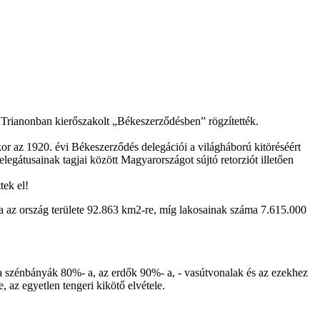
i Trianonban kierőszakolt „Békeszerződésben” rögzítették.
or az 1920. évi Békeszerződés delegációi a világháború kitöréséért
egátusainak tagjai között Magyarországot sújtó retorziót illetően
tek el!
a az ország területe 92.863 km2-re, míg lakosainak száma 7.615.000
- a szénbányák 80%- a, az erdők 90%- a, - vasútvonalak és az ezekhez
, az egyetlen tengeri kikötő elvétele.