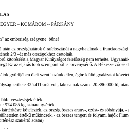
ULÁS
EGYER – KOMÁROM -- PÁRKÁNY
” az emberiség szégyene, bűne!
 után az országhatárok újrafelosztását a nagyhatalmak a franciaország
ének 2/3 –át más országokhoz csatolták.
ború kitöréséért a Magyar Királyságot felelősség nem terhelte. Ugyanakk
g! Ez az eljárás több szempontból is törvénysértő. A Békeszerződés del
átok gyűrűjében ölelt szent hazánk ellen, égbe kiáltó gyalázatot követet
lyság területe 325.411km2 volt, lakosainak száma 20.886.000 fő, után
lábbi veszteségek érték:
en: 974.085 kg színarany-érték.
ártérítésre kötelezték. az ország összes arany-, ezüst- és sóbányája, 
sülhetetlen értékű műkincsek, - az összes tengeri és folyami hajók Fiume
örténész szakértő adatai)