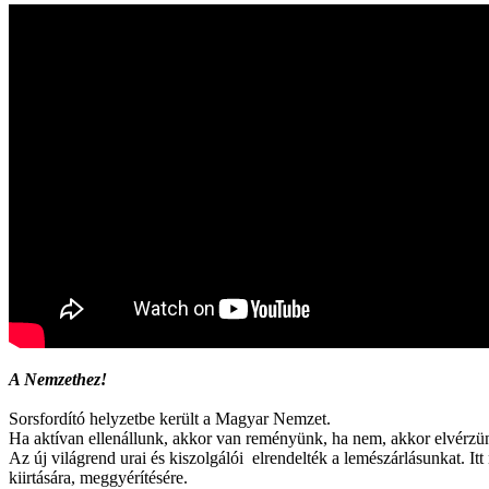
A Nemzethez!
Sorsfordító helyzetbe került a Magyar Nemzet.
Ha aktívan ellenállunk, akkor van reményünk, ha nem, akkor elvérzü
Az új világrend urai és kiszolgálói elrendelték a lemészárlásunkat. It
kiirtására, meggyérítésére.