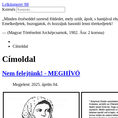
Lelkiismeret '88
Keresés
„Minden érzéseddel szeresd földedet, mely szült, ápolt, s hantjával e
Emelkedjetek, buzogjatok, és hozzájuk hasonló lenni törekedjetek!
— (Magyar Történelmi Arcképcsarnok, 1902. Ára: 2 korona)
Címoldal
Címoldal
Nem felejtünk! - MEGHÍVÓ
Megjelent: 2025. április 04.