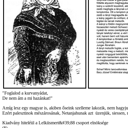
"Foglalod a kurvanyádat,
De nem ám a mi hazánkat!"
Amíg lesz egy magyar is, akiben őseink szelleme lakozik, nem hagyju
Ezért palesztinok mészárosának, Netanjahunak azt üzenjük, siessen, m
Kiadvány hiteléül a Lelkiismert&#39;88 csoport elnöksége
(*)