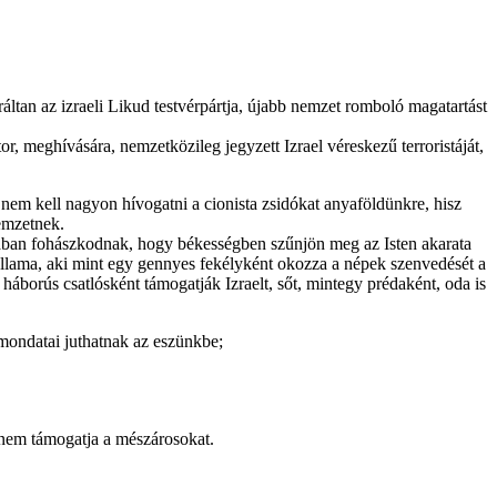
áltan az izraeli Likud testvérpártja, újabb nemzet romboló magatartást
r, meghívására, nemzetközileg jegyzett Izrael véreskezű terroristáját,
s nem kell nagyon hívogatni a cionista zsidókat anyaföldünkre, hisz
emzetnek.
imában fohászkodnak, hogy békességben szűnjön meg az Isten akarata
 állama, aki mint egy gennyes fekélyként okozza a népek szenvedését a
 háborús csatlósként támogatják Izraelt, sőt, mintegy prédaként, oda is
 mondatai juthatnak az eszünkbe;
i nem támogatja a mészárosokat.