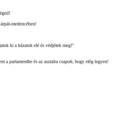
séged!
a Kárpát-medencében!
ljatok ki a házatok elé és védjétek meg!"
t a parlamentbe és az asztalra csapott, hogy elég legyen!