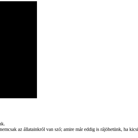
nk.
t nemcsak az állatainkról van szó; amire már eddig is rájöhetünk, ha ki