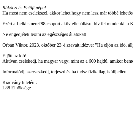
Rákóczi és Petőfi népe!
Ha most nem cselekszel, akkor lehet hogy nem lesz már többé lehető
Ezért a Lelkiismeret'88 csoport aktív ellenállásra hív fel mindenkit 
Ne engedjétek leölni az egészséges állatokat!
Orbán Viktor, 2023. október 23.-i szavait idézve: "Ha eljön az idő, ál
Eljött az idő!
Aktívan cselekedj, ha magyar vagy; mint az a 600 hajdú, amikor bemen
Informálódj, szervezkedj, terjeszd és ha tudsz fizikailag is állj ellen.
Kiadvány hiteléül:
L88 Elnöksége