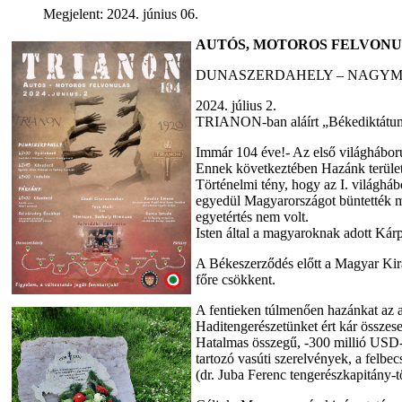
Megjelent: 2024. június 06.
AUTÓS, MOTOROS FELVON
DUNASZERDAHELY – NAGYM
2024. július 2.
TRIANON-ban aláírt „Békediktátum
Immár 104 éve!- Az első világháború
Ennek következtében Hazánk terület
Történelmi tény, hogy az I. világhá
egyedül Magyarországot büntették me
egyetértés nem volt.
Isten által a magyaroknak adott Kárp
A Békeszerződés előtt a Magyar Kirá
főre csökkent.
A fentieken túlmenően hazánkat az a
Haditengerészetünket ért kár összes
Hatalmas összegű, -300 millió USD- k
tartozó vasúti szerelvények, a felbec
(dr. Juba Ferenc tengerészkapitány-t