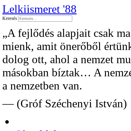
Lelkiismeret '88
Keresés
„A fejlődés alapjait csak 
mienk, amit önerőből értünk
dolog ott, ahol a nemzet 
másokban bíztak… A nemzet
a nemzetben van.
— (Gróf Széchenyi István)