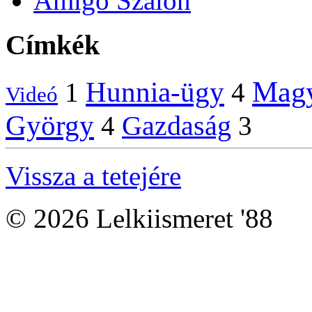
Amigo Szalon
Címkék
Magy
Hunnia-ügy
1
4
Videó
György
Gazdaság
4
3
Vissza a tetejére
© 2026 Lelkiismeret '88