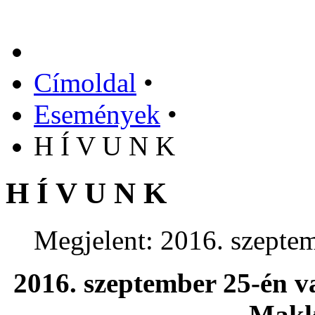
Címoldal
•
Események
•
H Í V U N K
H Í V U N K
Megjelent: 2016. szepte
2016. szeptember 25-én v
Makk