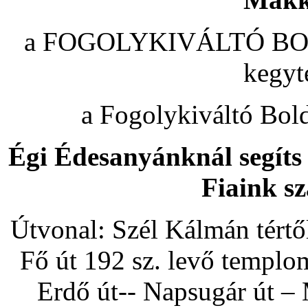
a FOGOLYKIVÁLTÓ BO
kegy
a Fogolykiváltó Bol
Égi Édesanyánknál segíts 
Fiaink sz
Útvonal: Szél Kálmán tértő
Fő út 192 sz. levő templo
Erdő út-- Napsugár út –