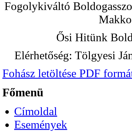
Fogolykiváltó Boldogassz
Makkos
Ősi Hitünk Bol
Elérhetőség: Tölgyesi Já
Fohász letöltése PDF form
Főmenü
Címoldal
Események