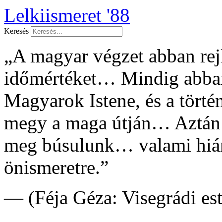
Lelkiismeret '88
Keresés
„A magyar végzet abban rejl
időmértéket… Mindig abban
Magyarok Istene, és a tört
megy a maga útján… Aztán
meg búsulunk… valami hián
önismeretre.”
— (Féja Géza: Visegrádi es