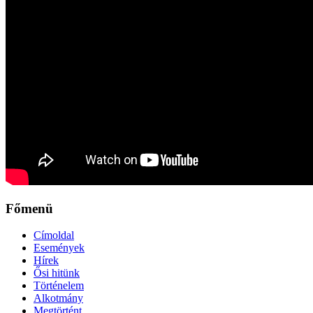
Főmenü
Címoldal
Események
Hírek
Ősi hitünk
Történelem
Alkotmány
Megtörtént