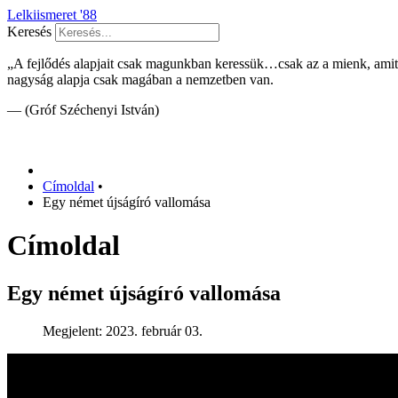
Lelkiismeret '88
Keresés
„A fejlődés alapjait csak magunkban keressük…csak az a mienk, ami
nagyság alapja csak magában a nemzetben van.
— (Gróf Széchenyi István)
Címoldal
•
Egy német újságíró vallomása
Címoldal
Egy német újságíró vallomása
Megjelent: 2023. február 03.