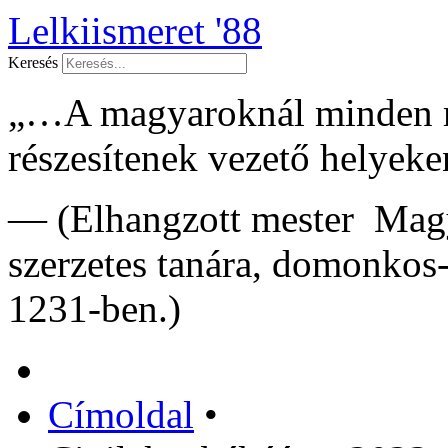
Lelkiismeret '88
Keresés
„…A magyaroknál minden má
részesítenek vezető helye
— (Elhangzott mester Magy
szerzetes tanára, domonkos
1231-ben.)
Címoldal
•