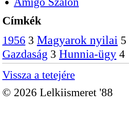
Amigo Szalon
Címkék
Magyarok nyilai
1956
3
5
Hunnia-ügy
Gazdaság
3
4
Vissza a tetejére
© 2026 Lelkiismeret '88