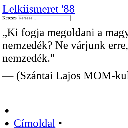
Lelkiismeret '88
Keresés
„Ki fogja megoldani a mag
nemzedék? Ne várjunk erre
nemzedék."
— (Szántai Lajos MOM-kult
Címoldal
•