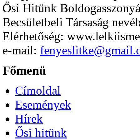
Ősi Hitünk Boldogasszonyá
Becsületbeli Társaság nevé
Elérhetőség: www.lelkiisme
e-mail:
fenyeslitke@gmail
Főmenü
Címoldal
Események
Hírek
Ősi hitünk