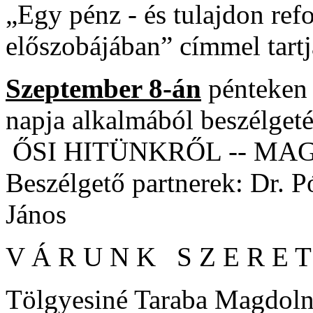
„Egy pénz - és tulajdon refo
előszobájában” címmel tartj
Szeptember 8-án
pénteken 
napja alkalmából beszél
ŐSI HITÜNKRŐL -- M
Beszélgető partnerek: Dr. P
János
V Á R U N K S Z E R E T 
Tölgyesiné Taraba Magdol