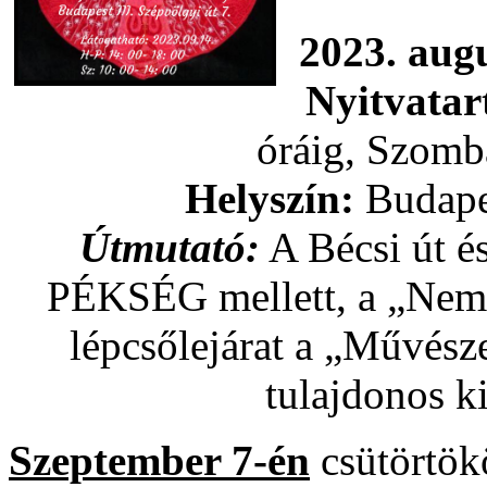
2023. augu
Nyitvatar
óráig, Szomb
Helyszín:
Budapes
Útmutató:
A Bécsi út és
PÉKSÉG mellett, a „Nemze
lépcsőlejárat a „Művé
tulajdonos ki
Szeptember 7-én
csütörtökö