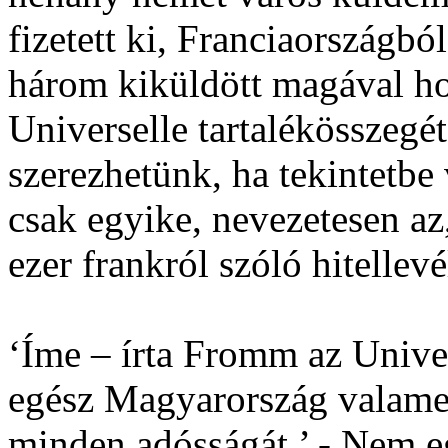
fizetett ki, Franciaországbó
három kiküldött magával hoz
Universelle tartalékösszegé
szerezhetünk, ha tekintetbe
csak egyike, nevezetesen az,
ezer frankról szóló hitellevél
‘Íme – írta Fromm az Univer
egész Magyarország valam
minden adósságát.’ - Nem e