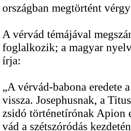
országban megtörtént vérgy
A vérvád témájával megszám
foglalkozik; a magyar nyel
írja:
„A vérvád-babona eredete a
vissza. Josephusnak, a Tit
zsidó történetírónak Apion e
vád a szétszóródás kezdeté