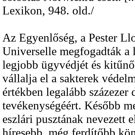
Lexikon, 948. old./
Az Egyenlőség, a Pester Llo
Universelle megfogadták a 
legjobb ügyvédjét és kitűnő
vállalja el a sakterek védel
értékben legalább százezer d
tevékenységéért. Később meg
eszlári pusztának nevezett 
híresebb, még ferdítőbb kö