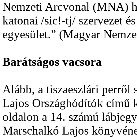
Nemzeti Arcvonal (MNA) hu
katonai /sic!-tj/ szervezet é
egyesület.” (Magyar Nemzet
Barátságos vacsora
Alább, a tiszaeszlári perről
Lajos Országhódítók című k
oldalon a 14. számú lábjeg
Marschalkó Lajos könyvének