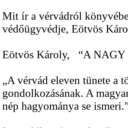
Mit ír a vérvádról könyvébe
védőügyvédje, Eötvös Káro
Eötvös Károly, “A NAGY 
„A vérvád eleven tünete a 
gondolkozásának. A magyar
nép hagyománya se ismeri.