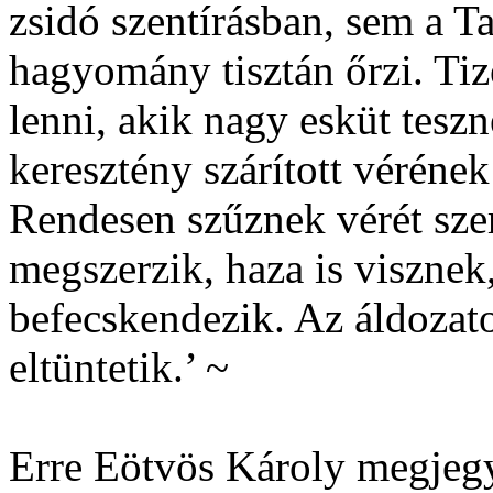
zsidó szentírásban, sem a T
hagyomány tisztán őrzi. Tiz
lenni, akik nagy esküt teszne
keresztény szárított vérének
Rendesen szűznek vérét sze
megszerzik, haza is visznek,
befecskendezik. Az áldozat
eltüntetik.’ ~
Erre Eötvös Károly megjegyz