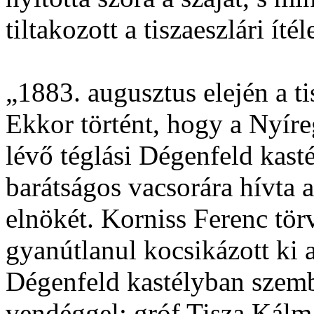
tiltakozott a tiszaeszlári ítél
„1883. augusztus elején a tisz
Ekkor történt, hogy a Nyír
lévő téglási Dégenfeld kasté
barátságos vacsorára hívta 
elnökét. Korniss Ferenc tör
gyanútlanul kocsikázott ki a
Dégenfeld kastélyban szembe
vendéggel: gróf Tisza Kálm