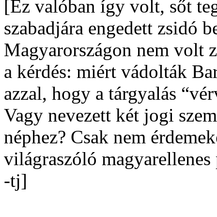
[Ez valóban így volt, sőt t
szabadjára engedett zsidó b
Magyarországon nem volt zs
a kérdés: miért vádolták Ba
azzal, hogy a tárgyalás “vé
Vagy nevezett két jogi szem
néphez? Csak nem érdemeket
világraszóló magyarellenes
-tj]