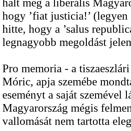
halt meg a liberális Magya
hogy ’fiat justicia!’ (legye
hitte, hogy a ’salus republi
legnagyobb megoldást jelen
Pro memoria - a tiszaeszlári
Móric, apja szemébe mondta 
eseményt a saját szemével lá
Magyarország mégis felmente
vallomását nem tartotta el