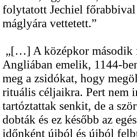
folytatott Jechiel főrabbiv
máglyára vettetett.”
„[…] A középkor második f
Angliában emelik, 1144-be
meg a zsidókat, hogy megöl
rituális céljaikra. Pert nem
tartóztattak senkit, de a sz
dobták és ez később az egé
időnként újból és újból fel