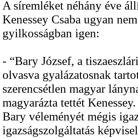
A síremléket néhány éve áll
Kenessey Csaba ugyan nem 
gyilkosságban igen:
- “Bary József, a tiszaeszlá
olvasva gyalázatosnak tart
szerencsétlen magyar lányn
magyarázta tettét Kenessey.
Bary véleményét mégis igaz
igazságszolgáltatás képvise