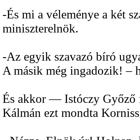
-És mi a véleménye a két sz
miniszterelnök.
-Az egyik szavazó bíró ugy
A másik még ingadozik! – h
És akkor — Istóczy Győző fe
Kálmán ezt mondta Korniss