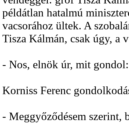
példátlan hatalmú miniszte
vacsorához ültek. A szobalá
Tisza Kálmán, csak úgy, a 
- Nos, elnök úr, mit gondol:
Korniss Ferenc gondolkodás 
- Meggyőződésem szerint, 