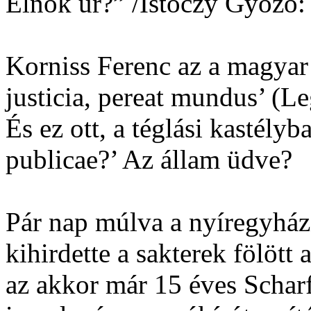
Elnök úr?” /Istóczy Győző:
Korniss Ferenc az a magyar vo
justicia, pereat mundus’ (Le
És ez ott, a téglási kastély
publicae?’ Az állam üdve?
Pár nap múlva a nyíregyház
kihirdette a sakterek fölött 
az akkor már 15 éves Schar