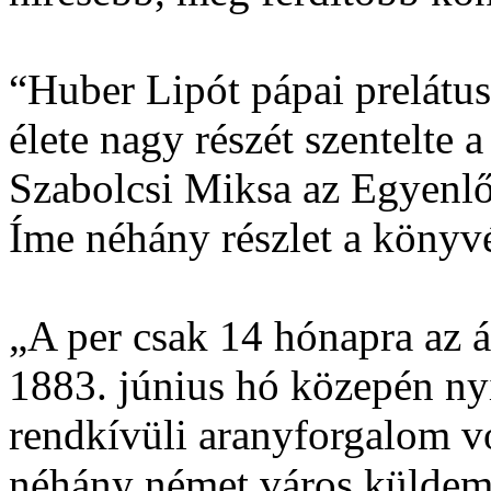
“Huber Lipót pápai prelátu
élete nagy részét szentelte 
Szabolcsi Miksa az Egyenlő
Íme néhány részlet a könyv
„A per csak 14 hónapra az á
1883. június hó közepén ny
rendkívüli aranyforgalom vol
néhány német város küldem