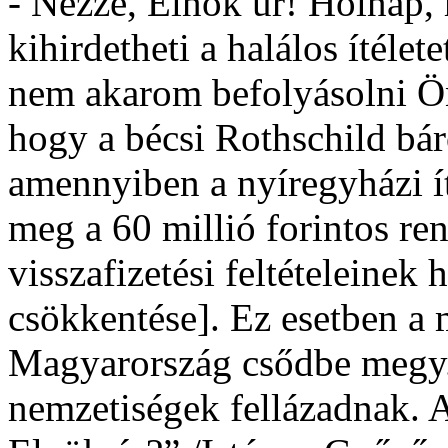
- Nézze, Elnök úr! Holnap,
kihirdetheti a halálos ítélete
nem akarom befolyásolni Ön
hogy a bécsi Rothschild bár
amennyiben a nyíregyházi ít
meg a 60 millió forintos re
visszafizetési feltételeinek 
csökkentése]. Ez esetben a
Magyarország csődbe megy. 
nemzetiségek fellázadnak. Ak