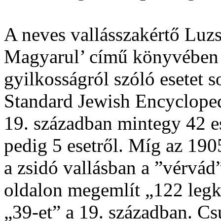
A neves vallásszakértő Luz
Magyarul’ című könyvében 
gyilkosságról szóló esetet 
Standard Jewish Encycloped
19. században mintegy 42 es
pedig 5 esetről. Míg az 19
a zsidó vallásban a ”vérvád”
oldalon megemlít „122 legk
„39-et” a 19. században. Cs