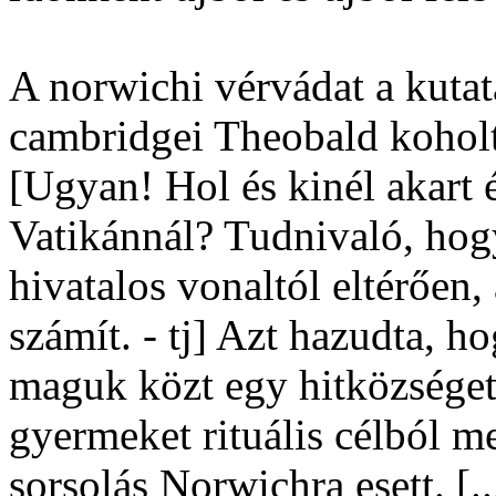
A norwichi vérvádat a kutatá
cambridgei Theobald koholt
[Ugyan! Hol és kinél akart 
Vatikánnál? Tudnivaló, hog
hivatalos vonaltól eltérően
számít. - tj] Azt hazudta, 
maguk közt egy hitközséget
gyermeket rituális célból m
sorsolás Norwichra esett. [