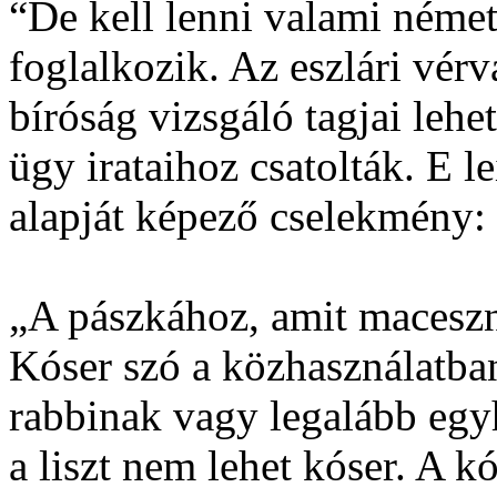
“De kell lenni valami német
foglalkozik. Az eszlári vérv
bíróság vizsgáló tagjai lehe
ügy irataihoz csatolták. E le
alapját képező cselekmény:
„A pászkához, amit maceszna
Kóser szó a közhasználatban 
rabbinak vagy legalább egyh
a liszt nem lehet kóser. A kó