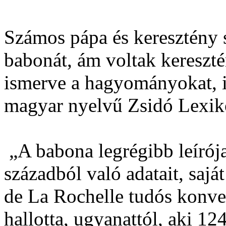
Számos pápa és keresztény s
babonát, ám voltak keresztén
ismerve a hagyományokat, ig
magyar nyelvű Zsidó Lexik
„A babona legrégibb leírój
századból való adatait, sajá
de La Rochelle tudós konvert
hallotta, ugyanattól, aki 12