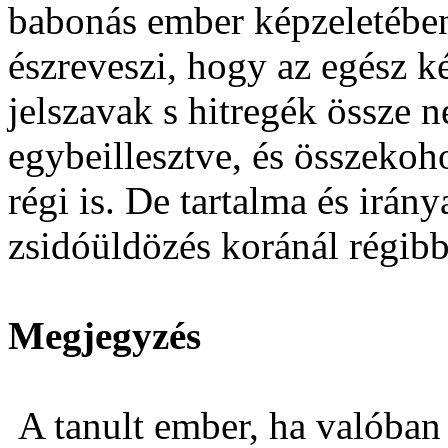
babonás ember képzeletében.
észreveszi, hogy az egész ké
jelszavak s hitregék össze 
egybeillesztve, és összekoho
régi is. De tartalma és irány
zsidóüldözés koránál régibb
Megjegyzés
A tanult ember, ha valóban 