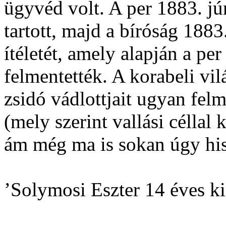
ügyvéd volt. A per 1883. jú
tartott, majd a bíróság 188
ítéletét, amely alapján a pe
felmentették. A korabeli vilá
zsidó vádlottjait ugyan fel
(mely szerint vallási céllal
ám még ma is sokan úgy his
’Solymosi Eszter 14 éves kis