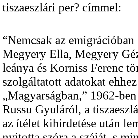
tiszaeszlári per? címmel:
“Nemcsak az emigrációban 
Megyery Ella, Megyery Géza 
leánya és Korniss Ferenc t
szolgáltatott adatokat ehhez
„Magyarságban,” 1962-ben 
Russu Gyuláról, a tiszaeszlá
az ítélet kihirdetése után l
nyitotta szóra a száját, s mi