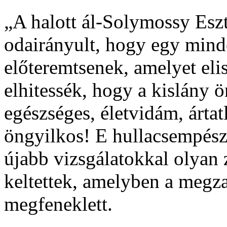
„A halott ál-Solymossy Esz
odairányult, hogy egy minde
előteremtsenek, amelyet eli
elhitessék, hogy a kislány ö
egészséges, életvidám, ártat
öngyilkos! E hullacsempésze
újabb vizsgálatokkal olyan
keltettek, amelyben a megza
megfeneklett.