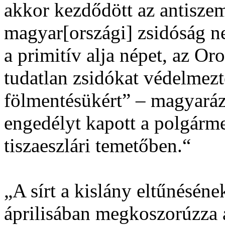
akkor kezdődött az antiszem
magyar[országi] zsidóság n
a primitív alja népet, az O
tudatlan zsidókat védelmezt
fölmentésükért” – magyaráz
engedélyt kapott a polgármes
tiszaeszlári temetőben.“
„A sírt a kislány eltűnésén
áprilisában megkoszorúzza 