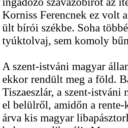
ingadozó szavazóbírót az ítél
Korniss Ferencnek ez volt a
ült bírói székbe. Soha többé
tyúktolvaj, sem komoly bűnö
A szent-istváni magyar állam
ekkor rendült meg a föld. Bá
Tiszaeszlár, a szent-istván
el belülről, amidőn a rente
árva kis magyar libapásztor