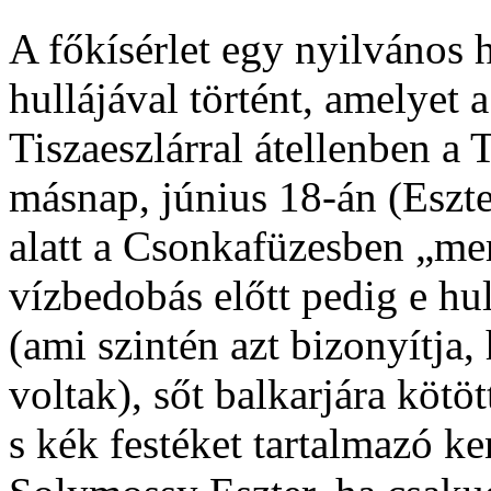
A főkísérlet egy nyilvános
hullájával történt, amelyet
Tiszaeszlárral átellenben a
másnap, június 18-án (Eszter
alatt a Csonkafüzesben „mer
vízbedobás előtt pedig e hul
(ami szintén azt bizonyítja,
voltak), sőt balkarjára kötö
s kék festéket tartalmazó k