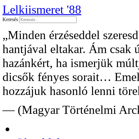
Lelkiismeret '88
Keresés
„Minden érzéseddel szeresd f
hantjával eltakar. Ám csak 
hazánkért, ha ismerjük múltj
dicsők fényes sorait… Emel
hozzájuk hasonló lenni töre
— (Magyar Történelmi Arck