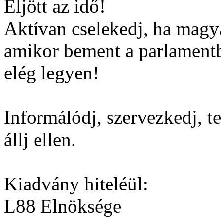
Eljött az idő!
Aktívan cselekedj, ha magya
amikor bement a parlamentbe
elég legyen!
Informálódj, szervezkedj, ter
állj ellen.
Kiadvány hiteléül:
L88 Elnöksége