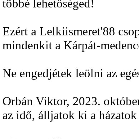
többé lehetőséged!
Ezért a Lelkiismeret'88 csopo
mindenkit a Kárpát-meden
Ne engedjétek leölni az egés
Orbán Viktor, 2023. október
az idő, álljatok ki a házato