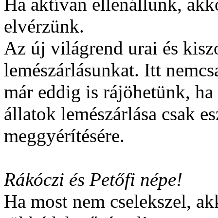
Ha aktívan ellenállunk, ak
elvérzünk.
Az új világrend urai és kisz
lemészárlásunkat. Itt nemcsa
már eddig is rájöhetünk, ha
állatok lemészárlása csak es
meggyérítésére.
Rákóczi és Petőfi népe!
Ha most nem cselekszel, ak