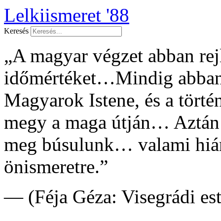
Lelkiismeret '88
Keresés
„A magyar végzet abban rejl
időmértéket…Mindig abban 
Magyarok Istene, és a tört
megy a maga útján… Aztán
meg búsulunk… valami hián
önismeretre.”
— (Féja Géza: Visegrádi es