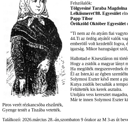
Felszólalók:
Tölgyesiné Taraba Magdolna
Lelkiismeret'88. Egyesület
eln
Papp Tibor
Örökzöld Október Egyesület
e
”Ti nem az én atyám fiai vagyto
44.Ti az ördög atyától valók vagy
emberölő volt kezdettől fogva, 
igazság. Mikor hazugságot szól, 
Hallottad-e Kiseszláron mi törté
Hogy a zsidók a magyar lányt m
Ha megölték megszenvednek ér
Él az Isten,ki az égben szemlélte
Solymosi Eszter késő ment a pia
Kutya zsidók becsalták a tempo
Felültették kis kerek asztalra.
Utoljára vess keresztet magadra
Már te innen Solymosi Eszter k
Piros verét rézkancsóba elszűrték,
Gyenge testét a Tiszába vetették.
Találkozó: 2026.március 28.-án,szombaton 9 órakor az M 3-as út beve