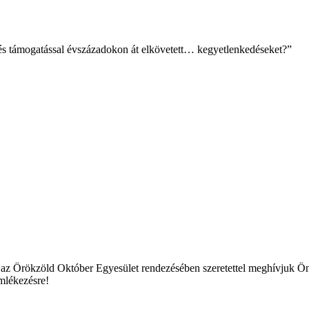
 és támogatással évszázadokon át elkövetett… kegyetlenkedéseket?”
 az Örökzöld Október Egyesület rendezésében szeretettel meghívjuk Ön
mlékezésre!