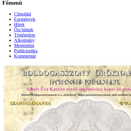
Főmenü
Címoldal
Események
Hírek
Ősi hitünk
Történelem
Alkotmány
Megtörtént
Publicisztika
Kommentár