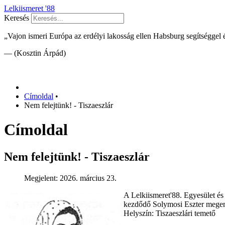
Lelkiismeret '88
Keresés
„Vajon ismeri Európa az erdélyi lakosság ellen Habsburg segítséggel
— (Kosztin Árpád)
Címoldal
•
Nem felejtünk! - Tiszaeszlár
Címoldal
Nem felejtünk! - Tiszaeszlár
Megjelent: 2026. március 23.
A Lelkiismeret'88. Egyesület és
kezdődő Solymosi Eszter mege
Helyszín: Tiszaeszlári temető