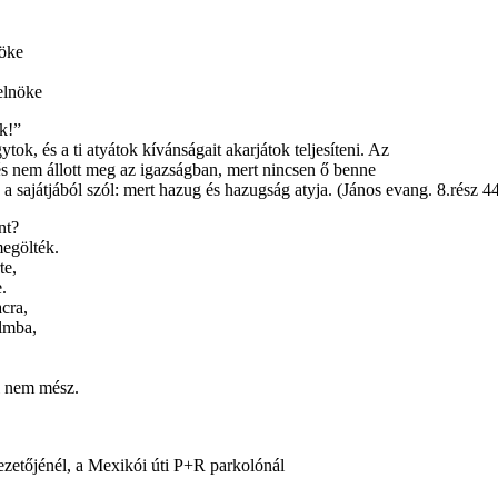
öke
lnöke
k!”
tok, és a ti atyátok kívánságait akarjátok teljesíteni. Az
és nem állott meg az igazságban, mert nincsen ő benne
a sajátjából szól: mert hazug és hazugság atyja. (János evang. 8.rész 4
nt?
egölték.
te,
.
cra,
lmba,
,
i nem mész.
zetőjénél, a Mexikói úti P+R parkolónál