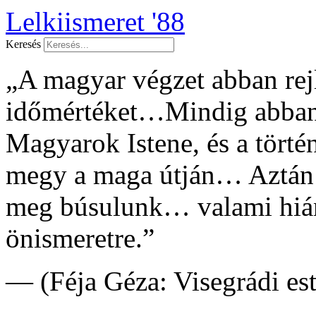
Lelkiismeret '88
Keresés
„A magyar végzet abban rejl
időmértéket…Mindig abban 
Magyarok Istene, és a tört
megy a maga útján… Aztán
meg búsulunk… valami hián
önismeretre.”
— (Féja Géza: Visegrádi es