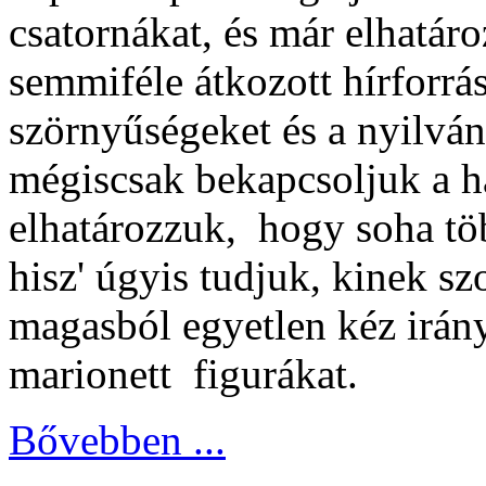
csatornákat, és már elhatá
semmiféle átkozott hírforrá
szörnyűségeket és a nyilvá
mégiscsak bekapcsoljuk a h
elhatározzuk, hogy soha tö
hisz' úgyis tudjuk, kinek sz
magasból egyetlen kéz irányí
marionett figurákat.
Bővebben ...