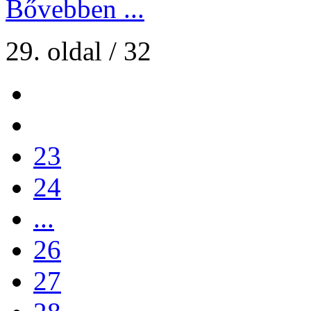
Bővebben ...
29. oldal / 32
23
24
...
26
27