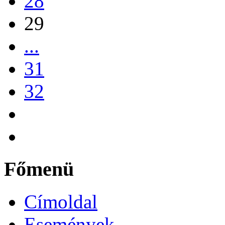
28
29
...
31
32
Főmenü
Címoldal
Események