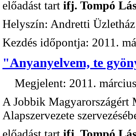
előadást tart
ifj. Tompó Lás
Helyszín: Andretti Üzlethá
Kezdés időpontja: 2011. má
"Anyanyelvem, te gyöny
Megjelent: 2011. március
A Jobbik Magyarországért 
Alapszervezete szervezéséb
előadást tart
ifj. Tompó Lás