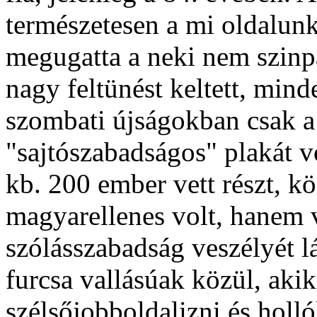
természetesen a mi oldalun
megugatta a neki nem szinp
nagy feltünést keltett, mind
szombati újságokban csak a
"sajtószabadságos" plakát vo
kb. 200 ember vett részt, k
magyarellenes volt, hanem v
szólásszabadság veszélyét lá
furcsa vallásúak közül, akik
szélsőjobboldalizni és holló