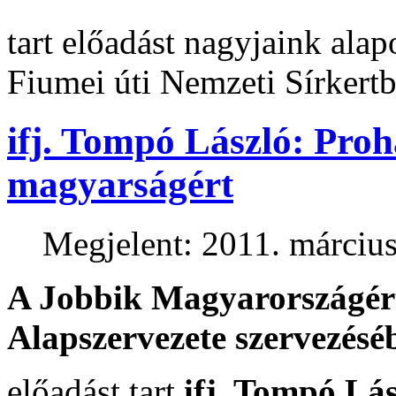
tart előadást nagyjaink al
Fiumei úti Nemzeti Sírkertb
ifj. Tompó László: Pro
magyarságért
Megjelent: 2011. március
A Jobbik Magyarországér
Alapszervezete szervezésé
előadást tart
ifj. Tompó Lás