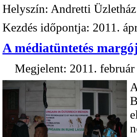
Helyszín: Andretti Üzlethá
Kezdés időpontja: 2011. ápr
A médiatüntetés margó
Megjelent: 2011. február
A
B
e
n