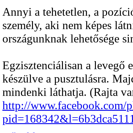
Annyi a tehetetlen, a pozíc
személy, aki nem képes látn
országunknak lehetősége si
Egzisztenciálisan a levegő 
készülve a pusztulásra. Ma
mindenki láthatja. (Rajta va
http://www.facebook.com/p
pid=168342&l=6b3dca511