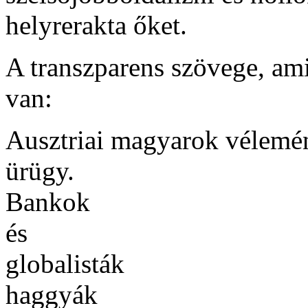
helyrerakta őket.
A transzparens szövege, am
van:
Ausztriai magyarok vélemén
ürügy.
Bankok
és
globalisták
haggyák