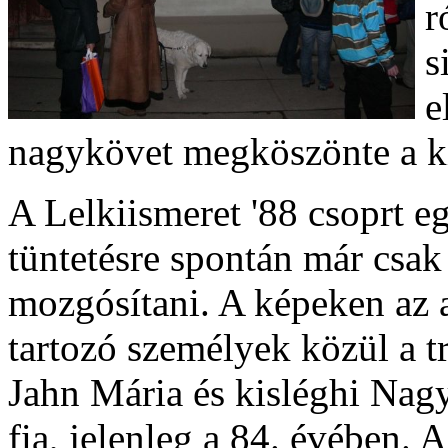
r
s
e
nagykövet megköszönte a ki
A Lelkiismeret '88 csoprt eg
tüntetésre spontán már csak 
mozgósítani. A képeken az 
tartozó személyek közül a tr
Jahn Mária és kisléghi Nag
fia, jelenleg a 84. évében. 