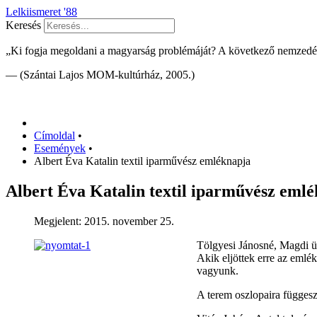
Lelkiismeret '88
Keresés
„Ki fogja megoldani a magyarság problémáját? A következő nemzedé
— (Szántai Lajos MOM-kultúrház, 2005.)
Címoldal
•
Események
•
Albert Éva Katalin textil iparművész emléknapja
Albert Éva Katalin textil iparművész eml
Megjelent: 2015. november 25.
Tölgyesi Jánosné, Magdi 
Akik eljöttek erre az emlé
vagyunk.
A terem oszlopaira függes