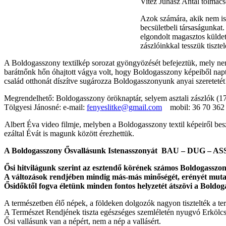
Vitéz Juhász Antal tolmács
Azok számára, akik nem is
becsületbeli társaságunkat.
elgondolt magasztos külde
zászlóinkkal tesszük tisztel
A Boldogasszony textilkép sorozat gyöngyözését befejeztük, mely nemz
barátnőnk hőn óhajtott vágya volt, hogy Boldogasszony képeiből nap
család otthonát díszítve sugározza Boldogasszonyunk anyai szeretetét
Megrendelhető: Boldogasszony öröknaptár, selyem asztali zászlók (
Tölgyesi Jánosné: e-mail:
fenyeslitke@gmail.com
mobil: 36 70 362 
Albert Éva video filmje, melyben a Boldogasszony textil képeiről be
ezáltal Évát is magunk között érezhettük.
A Boldogasszony Ősvallásunk Istenasszonyát BAU – DUG – ASSA
Ősi hitvilágunk szerint az esztendő körének számos Boldogasszon
A változások rendjében mindig más-más minőségét, erényét muta
Ősidőktől fogva életünk minden fontos helyzetét átszövi a Boldog
A természetben élő népek, a földeken dolgozók nagyon tisztelték a ter
A Természet Rendjének tiszta egészséges szemléletén nyugvó Erkölcs 
Ősi vallásunk van a népért, nem a nép a vallásért.