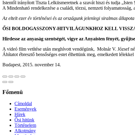
Istentől irányított Tiszta Lelkiismeretnek a szavát hiszi és tudja „Ist
A Mindenható rendelkezése a családi, törzsi, nemzeti folyamatosság, a 
Az eltelt ezer év történései és az országunk jelenlegi siralmas állapot
ŐSI BOLDOGASSZONY-HITVILÁGUNKHOZ KELL VISSZ
Hirdesse az anyaság szentségét, vigye az Anyaisten fényét, gyűjt
A videó film vetítése után meghívott vendégünk, Molnár V. József n
Áhítatot ébresztő bensőséges estet élhettünk meg, emelkedett lélekkel 
Budapest, 2015. november 14.
Főmenü
Címoldal
Események
Hírek
Ősi hitünk
Történelem
Alkotmány