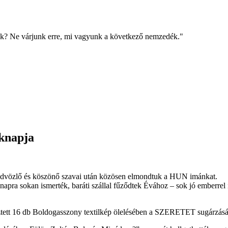
k? Ne várjunk erre, mi vagyunk a következő nemzedék."
éknapja
üdvözlő és köszönő szavai után közösen elmondtuk a HUN imánkat.
knapra sokan ismerték, baráti szállal fűződtek Évához – sok jó emberrel
ztett 16 db Boldogasszony textilkép ölelésében a SZERETET sugárzását