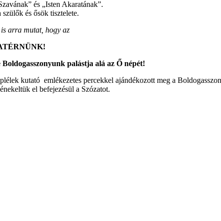
en Szavának” és „Isten Akaratának”.
szülők és ősök tisztelete.
a is arra mutat, hogy az
ATÉRNÜNK!
se Boldogasszonyunk palástja alá az Ő népét!
éplélek kutató emlékezetes percekkel ajándékozott meg a Boldogasszon
énekeltük el befejezésül a Szózatot.