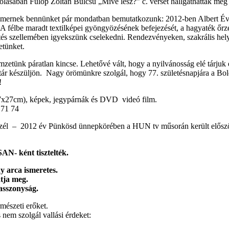
olásában Fülöp Zoltán Bulcsú „Mivé lesz?” c. versét hallgathatták me
mernek bennünket pár mondatban bemutatkozunk: 2012-ben Albert Éva
 A félbe maradt textilképei gyöngyözésének befejezését, a hagyaték őrzés
tés szellemében igyekszünk cselekedni. Rendezvényeken, szakrális hel
etünket.
etünk páratlan kincse. Lehetővé vált, hogy a nyilvánosság elé tárjuk é
tár készüljön. Nagy örömünkre szolgál, hogy 77. születésnapjára a B
!
17x27cm), képek, jegypárnák és DVD videó film.
71 74
szél – 2012 év Pünkösd ünnepkörében a HUN tv műsorán került először 
N- ként tisztelték.
y arca ismeretes.
tja meg.
asszonyság.
mészeti erőket.
nem szolgál vallási érdeket: