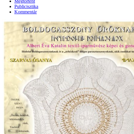
Megtörtént
Publicisztika
Kommentár