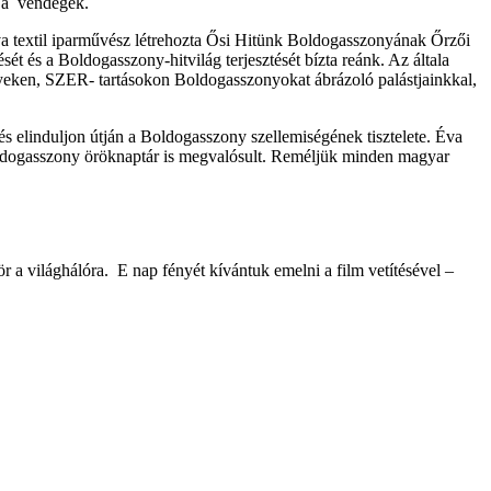
g a vendégek.
 textil iparművész létrehozta Ősi Hitünk Boldogasszonyának Őrzői
ét és a Boldogasszony-hitvilág terjesztését bízta reánk. Az általa
yeken, SZER- tartásokon Boldogasszonyokat ábrázoló palástjainkkal,
s elinduljon útján a Boldogasszony szellemiségének tisztelete. Éva
oldogasszony öröknaptár is megvalósult. Reméljük minden magyar
a világhálóra. E nap fényét kívántuk emelni a film vetítésével –