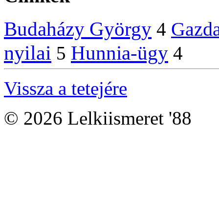
Budaházy György
Gazd
4
nyilai
Hunnia-ügy
5
4
Vissza a tetejére
© 2026 Lelkiismeret '88