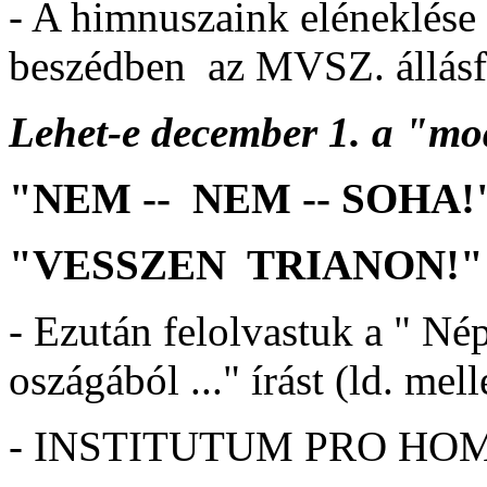
- A himnuszaink eléneklése
beszédben az MVSZ. állásfo
Lehet-e december 1. a "m
"NEM -- NEM -- SOHA!
"VESSZEN TRIANON!"
- Ezután felolvastuk a " N
oszágából ..." írást (ld. mell
- INSTITUTUM PRO HOMI