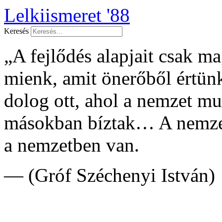
Lelkiismeret '88
Keresés
„A fejlődés alapjait csak 
mienk, amit önerőből értünk
dolog ott, ahol a nemzet 
másokban bíztak… A nemzet
a nemzetben van.
— (Gróf Széchenyi István)