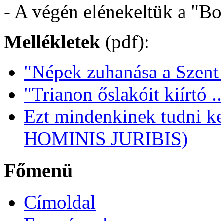
- A végén elénekeltük a "B
Mellékletek
(pdf):
"Népek zuhanása a Szent
"Trianon őslakóit kiírtó ..
Ezt mindenkinek tudni
HOMINIS JURIBIS)
Főmenü
Címoldal