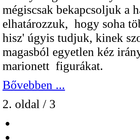
mégiscsak bekapcsoljuk a h
elhatározzuk, hogy soha tö
hisz' úgyis tudjuk, kinek sz
magasból egyetlen kéz irányí
marionett figurákat.
Bővebben ...
2. oldal / 3