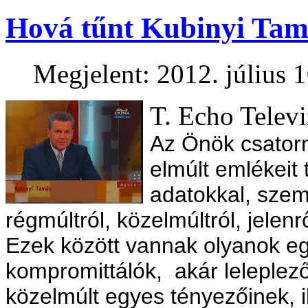
Hová tűnt Kubinyi Tam
Megjelent: 2012. július 1
T. Echo Televi
Az Önök csatorn
elmúlt emlékeit
adatokkal, szem
régmúltról, közelmúltról, jelenrő
Ezek között vannak olyanok e
kompromittálók, akár leleplező
közelmúlt egyes tényezőinek, il