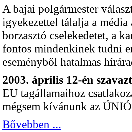
A bajai polgármester válasz
igyekezettel tálalja a médi
borzasztó cselekedetet, a k
fontos mindenkinek tudni err
eseményből hatalmas hírárad
2003. április 12-én szavaz
EU tagállamaihoz csatlakoz
mégsem kívánunk az ÚNIÓ s
Bővebben ...