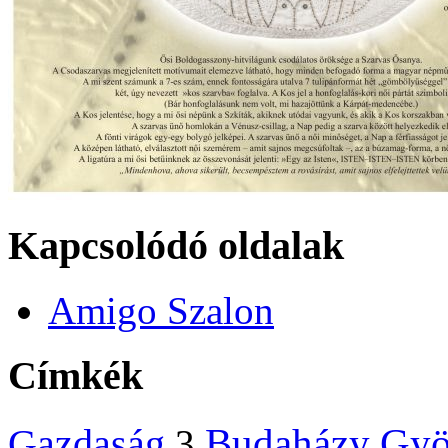
Kapcsolódó oldalak
Amigo Szalon
Címkék
Budaházy Gyö
Gazdaság
3