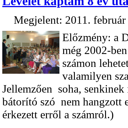
Levelet kaptam 8 év ut
Megjelent: 2011. február
Előzmény: a 
még 2002-ben 
számon lehetet
valamilyen sza
Jellemzően soha, senkinek 
bátorító szó nem hangzott e
érkezett erről a számról.)