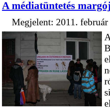
A médiatüntetés margó
Megjelent: 2011. február
A
B
e
n
r
s
e