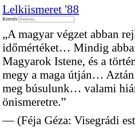
Lelkiismeret '88
Keresés
„A magyar végzet abban rejl
időmértéket… Mindig abban
Magyarok Istene, és a tört
megy a maga útján… Aztán
meg búsulunk… valami hián
önismeretre.”
— (Féja Géza: Visegrádi es