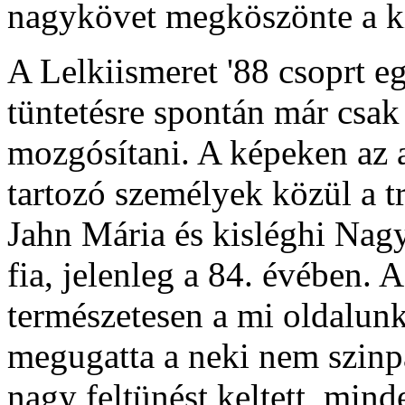
nagykövet megköszönte a ki
A Lelkiismeret '88 csoprt eg
tüntetésre spontán már csak 
mozgósítani. A képeken az 
tartozó személyek közül a tr
Jahn Mária és kisléghi Nag
fia, jelenleg a 84. évében. 
természetesen a mi oldalun
megugatta a neki nem szinp
nagy feltünést keltett, mind