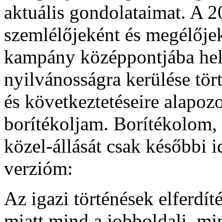
aktuális gondolataimat. A 20
szemlélőjeként és megélője
kampány középpontjába hel
nyilvánosságra kerülése tör
és következtetéseire alapoz
borítékoljam. Borítékolom, 
közel-állását csak későbbi i
verzióm:
Az igazi történések elferdíté
miatt mind a jobboldali, mi