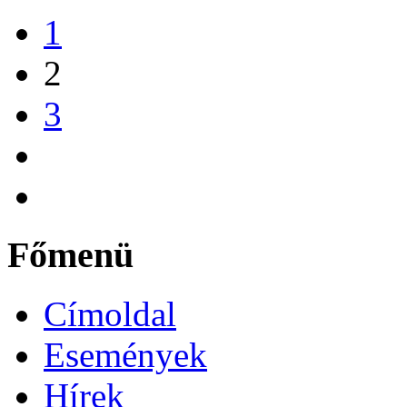
1
2
3
Főmenü
Címoldal
Események
Hírek