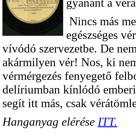
gyanánt a vér
Nincs más ment
egészséges vért
vívódó szervezetbe. De nem
akármilyen vér! Nos, ki nem
vérmérgezés fenyegető felbo
delíriumban kínlódó ember
segít itt más, csak vérátöml
Hanganyag elérése
ITT.