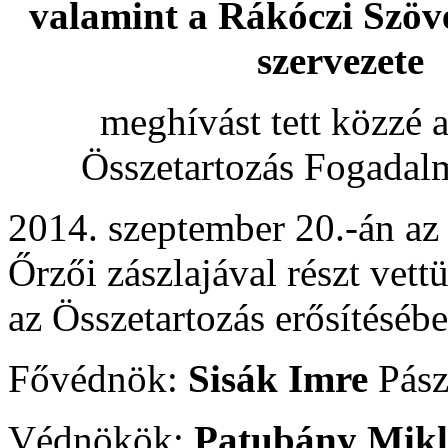
valamint a Rákóczi Szöve
szervezete
meghívást tett közzé 
Összetartozás Fogadal
2014. szeptember 20.-án a
Őrzői zászlajával részt vet
az Összetartozás erősítésébe
Fővédnök:
Sisák Imre
Pász
Védnökök:
Patubány Mikl