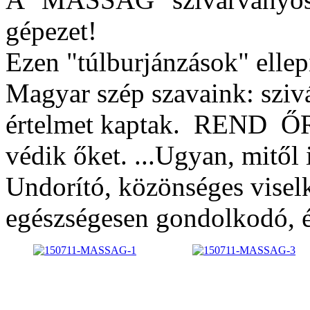
gépezet!
Ezen "túlburjánzások" ellepi
Magyar szép szavaink: sziv
értelmet kaptak. REND ŐR
védik őket. ...Ugyan, mitől 
Undorító, közönséges vise
egészségesen gondolkodó, é