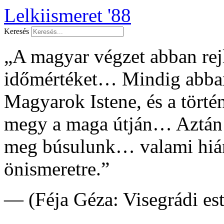
Lelkiismeret '88
Keresés
„A magyar végzet abban rejl
időmértéket… Mindig abban
Magyarok Istene, és a tört
megy a maga útján… Aztán
meg búsulunk… valami hián
önismeretre.”
— (Féja Géza: Visegrádi es