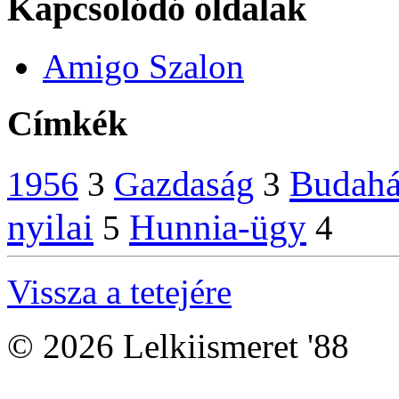
Kapcsolódó oldalak
Amigo Szalon
Címkék
Budahá
1956
Gazdaság
3
3
nyilai
Hunnia-ügy
5
4
Vissza a tetejére
© 2026 Lelkiismeret '88