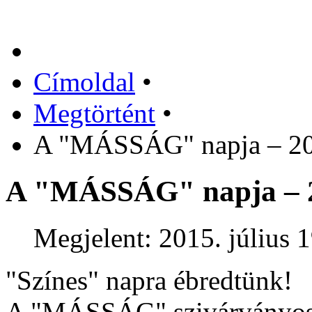
Címoldal
•
Megtörtént
•
A "MÁSSÁG" napja – 201
A "MÁSSÁG" napja – 20
Megjelent: 2015. július 1
"Színes" napra ébredtünk!
A "MÁSSÁG" szivárványos 