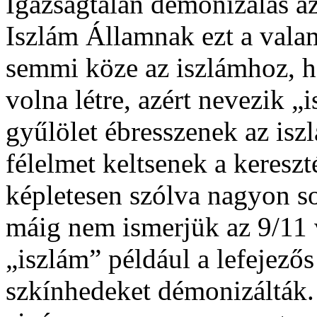
Igazságtalan démonizálás az
Iszlám Államnak ezt a vala
semmi köze az iszlámhoz, h
volna létre, azért nevezik „
gyűlölet ébresszenek az is
félelmet keltsenek a kereszt
képletesen szólva nagyon s
máig nem ismerjük az 9/11 v
„iszlám” például a lefejező
szkínhedeket démonizálták.