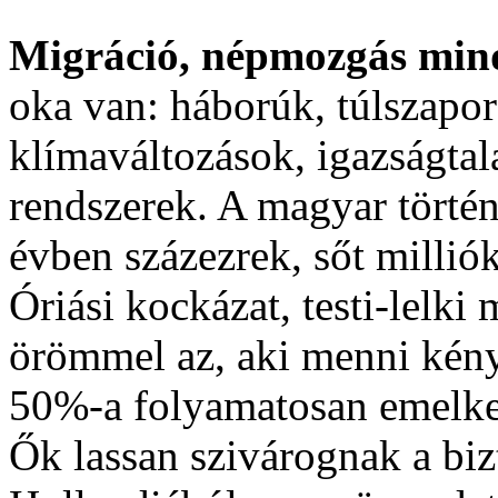
Migráció, népmozgás mindi
oka van: háborúk, túlszapor
klímaváltozások, igazságtal
rendszerek. A magyar történ
évben százezrek, sőt millió
Óriási kockázat, testi-lelki
örömmel az, aki menni kény
50%-a folyamatosan emelkedő
Ők lassan szivárognak a biz