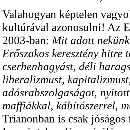
Valahogyan képtelen vagyok
kultúrával azonosulni! Az 
2003-ban:
Mit adott nekünk
Erőszakos keresztény hitre t
cserbenhagyást, déli harags
liberalizmust, kapitalizmus
adósrabszolgaságot, nyitot
maffiákkal, kábítószerrel, m
Trianonban is csak jóságos 