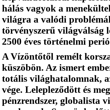
hálás vagyok a menekülte
világra a valódi problémák
törvényszerű világválság le
2500 éves történelmi perió
A Vízöntőtől remélt korsza
küszöbön. Az ismert ember
totális világhatalomnak, a
vége. Lelepleződött és meg
pénzrendszer, globalista v