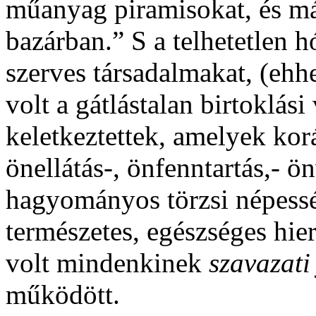
műanyag piramisokat, és má
bazárban.” S a telhetetlen h
szerves társadalmakat, (ehh
volt a gátlástalan birtoklás
keletkeztettek, amelyek ko
önellátás-, önfenntartás,- 
hagyományos törzsi népessé
természetes, egészséges hie
volt mindenkinek
szavazati
működött.