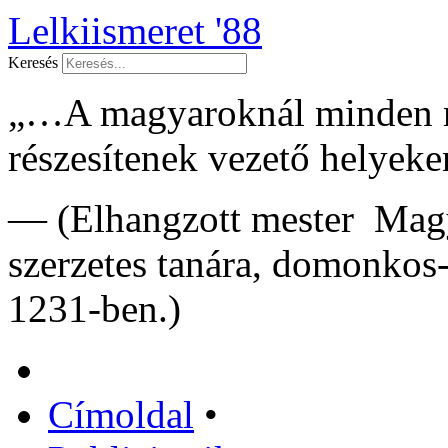
Lelkiismeret '88
Keresés
„…A magyaroknál minden má
részesítenek vezető helye
— (Elhangzott mester Magy
szerzetes tanára, domonkos
1231-ben.)
Címoldal
•