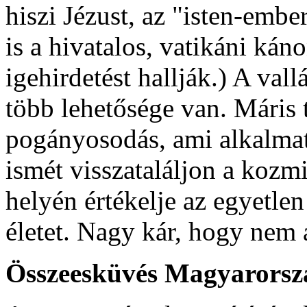
hiszi Jézust, az "isten-embe
is a hivatalos, vatikáni kán
igehirdetést hallják.) A val
több lehetősége van. Máris t
pogányosodás, ami alkalmat
ismét visszataláljon a kozm
helyén értékelje az egyetlen
életet. Nagy kár, hogy nem 
Összeesküvés Magyarorszá