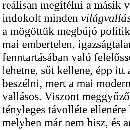
reálisan megítélni a másik va
indokolt minden
világvallá
a mögöttük megbújó politik
mai embertelen, igazságtala
fenntartásában való felelőss
lehetne, sőt kellene, épp itt
beszélni, mert a mai mode
vallásos. Viszont meggyőződ
tényleges távolléte ellenére 
melyben már nem hisz, és a