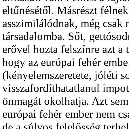
eltűnésétől. Másrészt félne
asszimilálódnak, még csak 
társadalomba. Sőt, gettóso
erővel hozta felszínre azt a 
hogy az európai fehér embert
(kényelemszeretete, jóléti 
visszafordíthatatlanul impo
önmagát okolhatja. Azt sem 
európai fehér ember nem csa
de a súlyos felelősség terhe