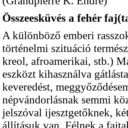
(Grandpierre K. Endre)
Összeesküvés a fehér faj(ta
A különböző emberi rasszok
történelmi szituáció termész
kreol, afroamerikai, stb.)
eszközt kihasználva gátlástal
keveredést, meggyőződésem
népvándorlásnak semmi köze
jelszóval ijesztgetőknek, k
állításuk van. Félnek a fajt