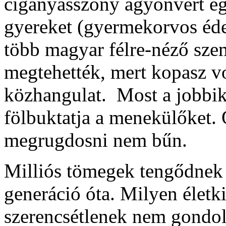
cigányasszony agyonvert e
gyereket (gyermekorvos éde
több magyar félre-néző szem
megtehették, mert kopasz vol
közhangulat. Most a jobbi
fölbuktatja a menekülőket. 
megrugdosni nem bűn.
Milliós tömegek tengődnek
generáció óta. Milyen életki
szerencsétlenek nem gondol