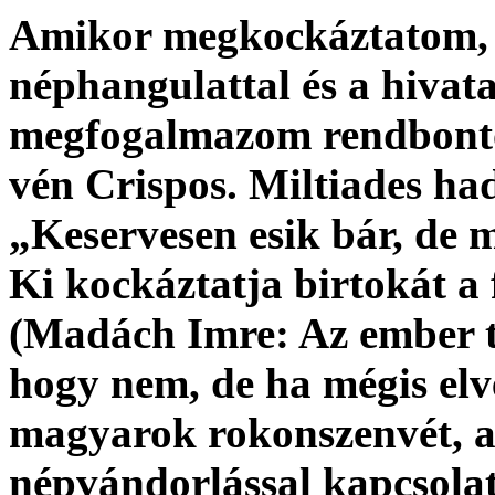
Amikor megkockáztatom, h
néphangulattal és a hiva
megfogalmazom rendbontó
vén Crispos. Miltiades hadv
„Keservesen esik bár, de 
Ki kockáztatja birtokát a
(Madách Imre: Az ember t
hogy nem, de ha mégis elv
magyarok rokonszenvét, a
népvándorlással kapcsola