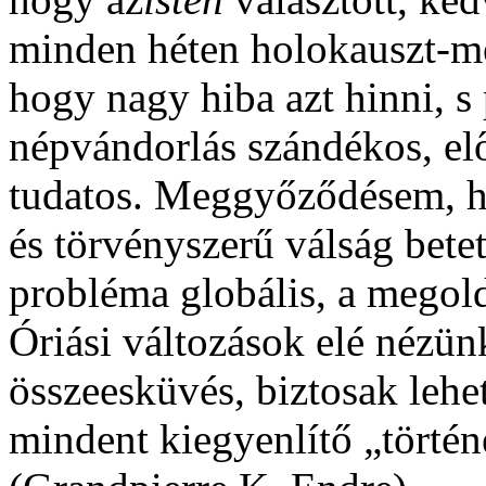
minden héten holokauszt-
hogy nagy hiba azt hinni, s 
népvándorlás szándékos, elő
tudatos. Meggyőződésem, ho
és törvényszerű válság bete
probléma globális, a megold
Óriási változások elé nézünk
összeesküvés, biztosak leh
mindent kiegyenlítő „törté