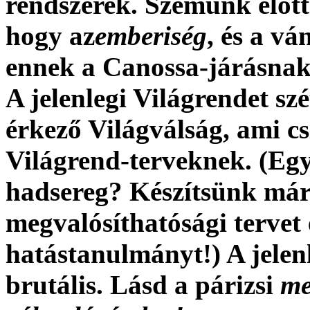
rendszerek.
Szemünk előtt 
hogy az
emberiség
, és a v
ennek a Canossa-járásnak 
A jelenlegi Világrendet sz
érkező Világválság, ami c
Világrend-terveknek. (Eg
hadsereg? Készítsünk már 
megvalósíthatósági tervet 
hatástanulmányt!) A jelen
brutális. Lásd a párizsi
me