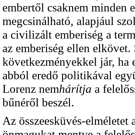
embertől csaknem minden e
megcsinálható, alapjául szo
a civilizált emberiség a ter
az emberiség ellen elkövet.
következményekkel jár, ha e
abból eredő politikával egy
Lorenz nem
hárítja
a felelő
bűnéről beszél.
Az összeesküvés-elméletet 
önmagukat mentve a felelőss