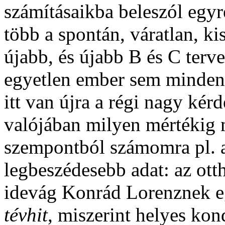
számításaikba beleszól egyr
több a spontán, váratlan, ki
újabb, és újabb B és C terv
egyetlen ember sem mindenh
itt van újra a régi nagy kér
valójában milyen mértékig 
szempontból számomra pl. a
legbeszédesebb adat: az ot
idevág Konrád Lorenznek eg
tévhit
, miszerint helyes kond