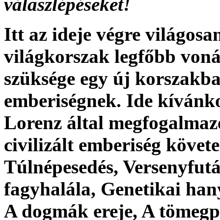
válaszlépéseket!
Itt az ideje végre világos
világkorszak legfőbb vonás
szüksége egy új korszakba
emberiségnek. Ide kíván
Lorenz által megfogalmazo
civilizált emberiség követet
Túlnépesedés, Versenyfut
fagyhalála, Genetikai hany
A dogmák ereje, A tömegpu