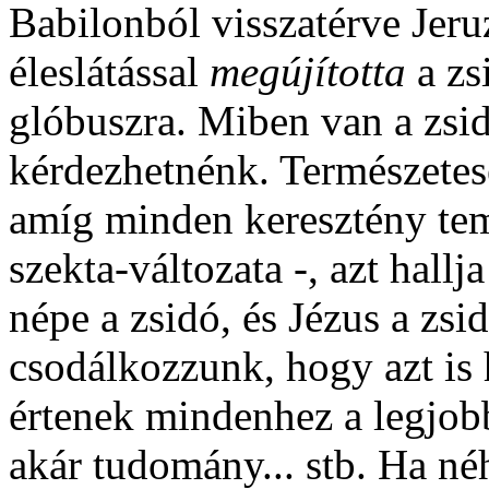
Babilonból visszatérve Jeruz
éleslátással
megújította
a zsi
glóbuszra. Miben van a zsid
kérdezhetnénk. Természetes
amíg minden keresztény te
szekta-változata -, azt hallj
népe a zsidó, és Jézus a zsi
csodálkozzunk, hogy azt is 
értenek mindenhez a legjobb
akár tudomány... stb. Ha né