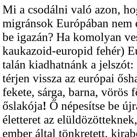
Mi a csodálni való azon, h
migránsok Európában nem e
be igazán? Ha komolyan ves
kaukazoid-europid fehér) Eu
talán kiadhatnánk a jelszót
térjen vissza az európai ős
fekete, sárga, barna, vörös
őslakója
!
Ő népesítse be újr
életteret az elüldözötteknek
ember által tönkretett, kirab