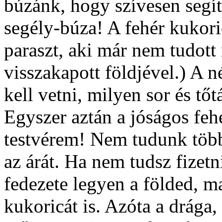
búzánk, hogy szívesen segít
segély-búza! A fehér kukori
paraszt, aki már nem tudott
visszakapott földjével.) A né
kell vetni, milyen sor és tőt
Egyszer aztán a jóságos feh
testvérem! Nem tudunk több
az árát. Ha nem tudsz fizetn
fedezete legyen a földed, m
kukoricát is. Azóta a drága, 