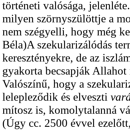
történeti valósága, jelenlét
milyen szörnyszülöttje a mo
nem szégyelli, hogy még k
Béla)A szekularizálódás te
keresztényekre, de az iszlám
gyakorta becsapják Allahot
Valószínű, hogy a szekulari
lelepleződik és elveszti
vará
mítosz is, komolytalanná vál
(Úgy cc. 2500 évvel ezelőtt