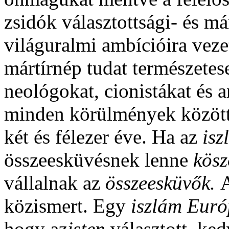
zsidók választottsági- és m
világuralmi ambícióira vezet
mártírnép tudat természetes
neológokat, cionistákat és a
minden körülmények közöt
két és félezer éve. Ha az
isz
összeesküvésnek lenne
kösz
vállalnak az
összeesküvők.
A
közismert. Egy
iszlám Eur
hogy az
isten
választott, ked