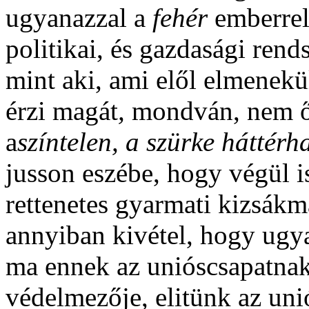
ugyanazzal a
fehér
emberrel
politikai, és gazdasági ren
mint aki, ami elől elmenek
érzi magát
,
mondván, nem ő 
a
színtelen, a szürke
háttérh
jusson eszébe, hogy végül is
rettenetes gyarmati kizsák
annyiban kivétel, hogy ugy
ma ennek az unióscsapatnak 
védelmezője, elitünk az uni