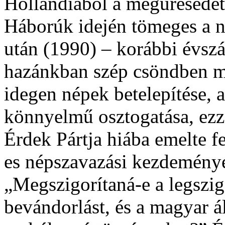
Hollandiából a megüresedett
Háborúk idején tömeges a n
után (1990) – korábbi évsz
hazánkban szép csöndben m
idegen népek betelepítése,
könnyelmű osztogatása, ezz
Érdek Pártja hiába emelte f
es népszavazási kezdeménye
„Megszigorítaná-e a legszi
bevándorlást, és a magyar 