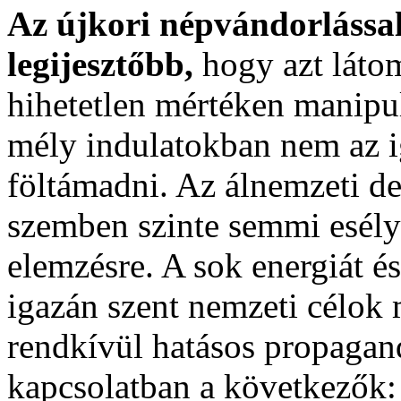
Az újkori népvándorlássa
legijesztőbb,
hogy azt látom
hihetetlen mértéken manipul
mély indulatokban nem az i
föltámadni. Az álnemzeti d
szemben szinte semmi esély 
elemzésre. A sok energiát és
igazán szent nemzeti célok 
rendkívül hatásos propagan
kapcsolatban a következők: