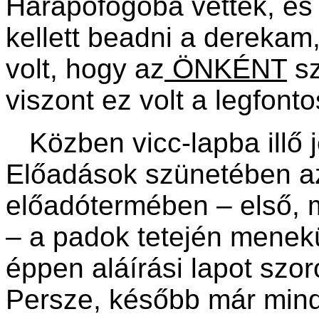
Harapófogóba vettek, és
kellett beadni a derekam
volt, hogy az
ÖNKÉNT
sz
viszont ez volt a legfont
Közben vicc-lapba illő j
Előadások szünetében az 
előadótermében – első, 
– a padok tetején menekü
éppen aláírási lapot szor
Persze, később már mindh