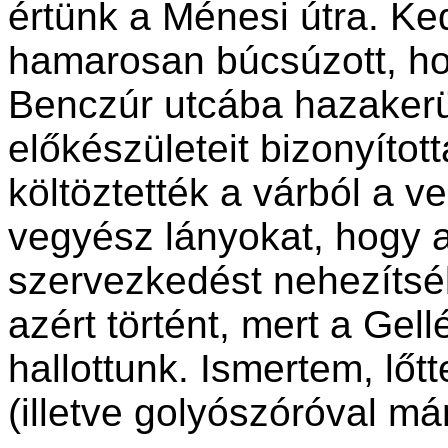
értünk a Ménesi útra. K
hamarosan búcsúzott, ho
Benczúr utcába hazakerül
előkészületeit bizonyíto
költöztették a várból a v
vegyész lányokat, hogy 
szervezkedést nehezítsék
azért történt, mert a Gell
hallottunk. Ismertem, lőtt
(illetve golyószóróval má