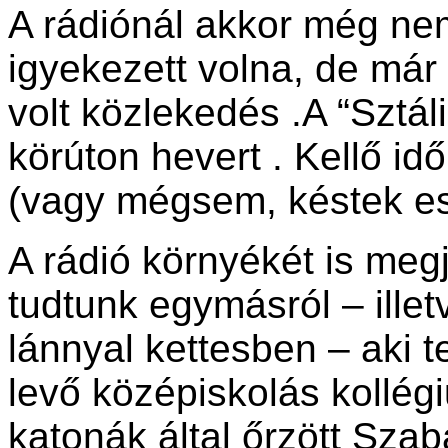
A rádiónál akkor még nem
igyekezett volna, de má
volt közlekedés .A “Sztá
körúton hevert . Kellő id
(vagy mégsem, késtek es
A rádió környékét is meg
tudtunk egymásról – ille
lánnyal kettesben – aki t
levő középiskolás kollé
katonák által őrzött Sza