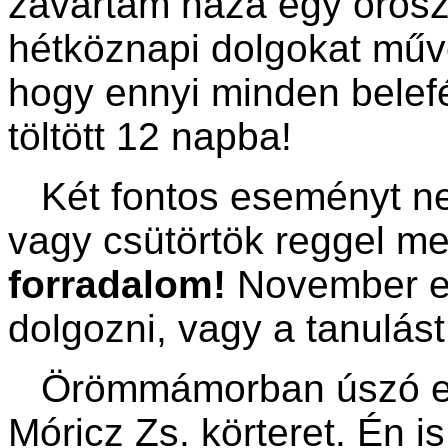
zavartam haza egy orosz
hétköznapi dolgokat műv
hogy ennyi minden bele
töltött 12 napba!
Két fontos eseményt ne
vagy csütörtök reggel m
forradalom!
November els
dolgozni, vagy a tanulást 
Örömmámorban úszó emb
Móricz Zs. körteret. Én 