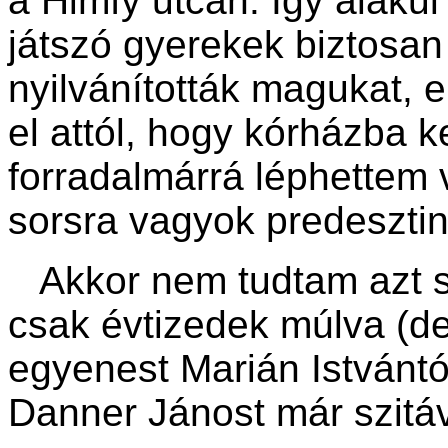
a Himfy utcán. Így alakul 
játszó gyerekek biztosan
nyilvánították magukat, 
el attól, hogy kórházba k
forradalmárrá léphettem 
sorsra vagyok predesztin
Akkor nem tudtam azt s
csak évtizedek múlva (de
egyenest Marián Istvántó
Danner Jánost már szitáv