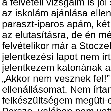
a felvételi vizsgáim is jól
az iskolám ajánlása elle
paraszt-iparos apám, két
az elutasításra, de én m
felvételikor már a Stocze
jelentkezési lapot nem í
jelentkezem katonának 
„Akkor nem vesznek fel!”
ellenállásomat. Nem írta
felkészültségem megüti-e