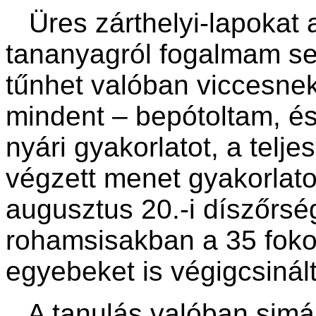
Üres zárthelyi-lapokat 
tananyagról fogalmam se
tűnhet valóban viccesnek
mindent – bepótoltam, é
nyári gyakorlatot, a telj
végzett menet gyakorlatot
augusztus 20.-i díszőrsé
rohamsisakban a 35 fok
egyebeket is végigcsinál
A tanulás valóban simán