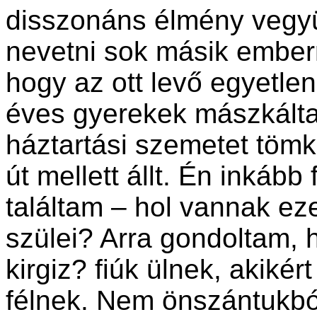
disszonáns élmény vegyü
nevetni sok másik emberr
hogy az ott levő egyetle
éves gyerekek mászkálta
háztartási szemetet tömk
út mellett állt. Én inkáb
találtam – hol vannak e
szülei? Arra gondoltam, 
kirgiz? fiúk ülnek, akiké
félnek. Nem önszántukból