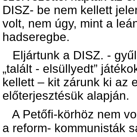
DISZ- be nem kellett jel
volt, nem úgy, mint a l
hadseregbe.
Eljártunk a DISZ. - gyűl
„talált - elsüllyedt” játé
kellett – kit zárunk ki az
előterjesztésük alapján.
A Petőfi-körhöz nem vol
a reform- kommunisták saj