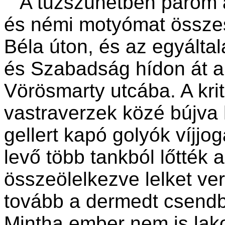
A tűzszünetben párom át
és némi motyómat összes
Béla úton, és az egyálta
és Szabadság hídon át 
Vörösmarty utcába. A kri
vastraverzek közé bújva 
gellert kapó golyók víjjo
levő több tankból lőtték 
összeölelkezve lelket v
tovább a dermedt csendb
Mintha ember nem is lako