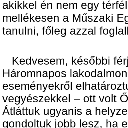
akikkel én nem egy térfé
mellékesen a Műszaki E
tanulni, főleg azzal fogla
Kedvesem, későbbi férje
Háromnapos lakodalmon v
eseményekről elhatároztu
vegyészekkel – ott volt Ő
Átláttuk ugyanis a helyz
gondoltuk jobb lesz, ha 