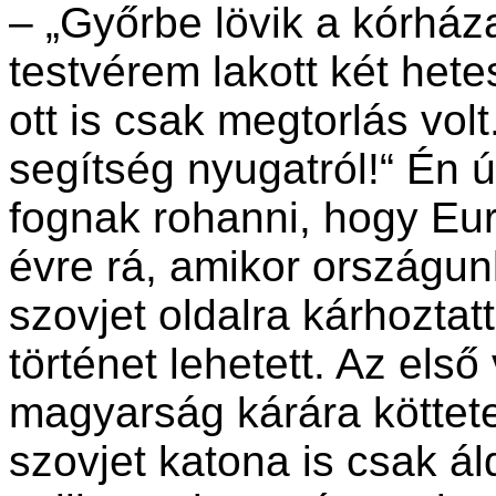
– „Győrbe lövik a kórháza
testvérem lakott két het
ott is csak megtorlás volt.
segítség nyugatról!“ Én
fognak rohanni, hogy Eur
évre rá, amikor országun
szovjet oldalra kárhozta
történet lehetett. Az első
magyarság kárára köttet
szovjet katona is csak ál