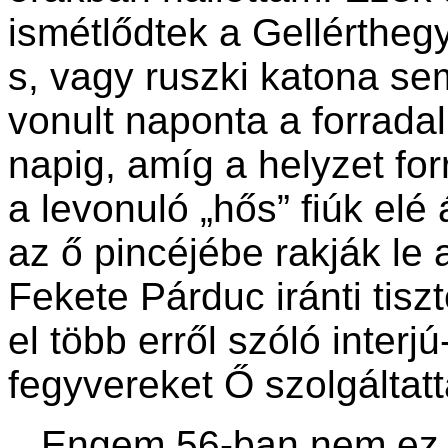
ismétlődtek a Gellértheg
s, vagy ruszki katona sem 
vonult naponta a forrada
napig, amíg a helyzet fo
a levonuló „hős” fiúk elé 
az ő pincéjébe rakják le
Fekete Párduc iránti tisz
el több erről szóló interj
fegyvereket Ő szolgáltatt
Engem 56-ban nem ez a 