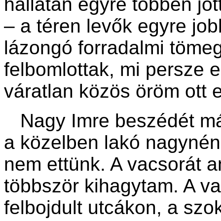
hallatán egyre többen jö
– a téren levők egyre j
lázongó forradalmi tömeg
felbomlottak, mi persze 
váratlan közös öröm ott e
Nagy Imre beszédét már
a közelben lakó nagynéni
nem ettünk. A vacsorát a
többször kihagytam. A va
felbojdult utcákon, a sz