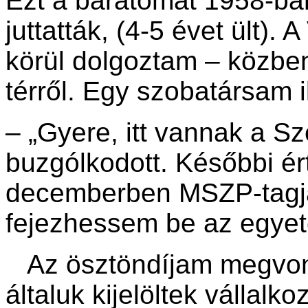
Ezt a barátomat 1958-ban
juttatták, (4-5 évet ült)
körül dolgoztam – közben
térről. Egy szobatársam 
– „Gyere, itt vannak a Sz
buzgólkodott. Későbbi é
decemberben MSZP-tagja 
fejezhessem be az egye
Az ösztöndíjam megvont
általuk kijelöltek vállal