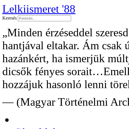
Lelkiismeret '88
Keresés
„Minden érzéseddel szeresd f
hantjával eltakar. Ám csak 
hazánkért, ha ismerjük múltj
dicsők fényes sorait…Emelk
hozzájuk hasonló lenni töre
— (Magyar Történelmi Arck