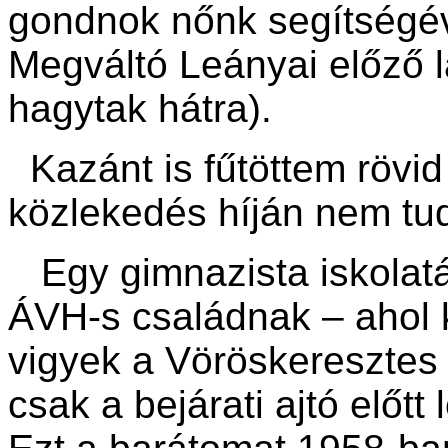
gondnok nőnk segítségéve
Megváltó Leányai előző la
hagytak hátra).
Kazánt is fűtöttem rövid 
közlekedés híján nem tud
Egy gimnazista iskolatá
ÁVH-s családnak – ahol k
vigyek a Vöröskeresztes
csak a bejárati ajtó előtt