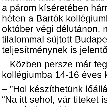
a párom kíséretében hár
héten a Bartók kollégium
október végi délutánon, m
tilalommal sújtott Budap
teljesítménynek is jelentő
Közben persze már fegy
kollégiumba 14-16 éves k
– ”Hol készíthetünk lőáll
“Na itt sehol, vár titeke