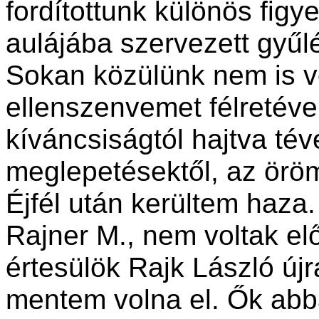
fordítottunk különös fig
aulájába szervezett gyűl
Sokan közülünk nem is vo
ellenszenvemet félretéve
kíváncsiságtól hajtva té
meglepetésektől, az örömt
Éjfél után kerültem haza
Rajner M., nem voltak el
értesülök Rajk László új
mentem volna el. Ők abba