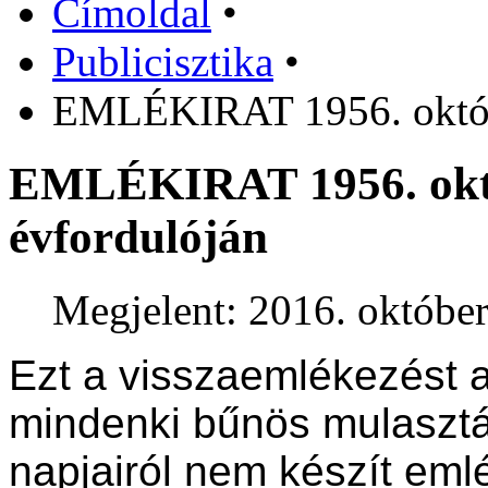
Címoldal
•
Publicisztika
•
EMLÉKIRAT 1956. októbe
EMLÉKIRAT 1956. októ
évfordulóján
Megjelent: 2016. október
Ezt a visszaemlékezést a
mindenki bűnös mulasztás
napjairól nem készít emlé