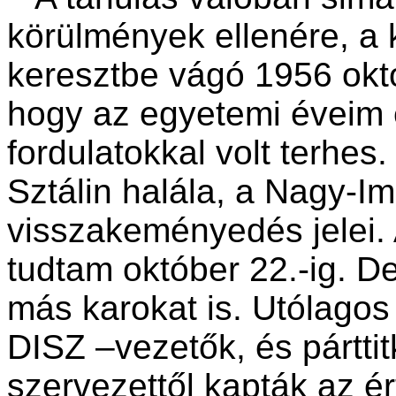
körülmények ellenére, a 
keresztbe vágó 1956 okt
hogy az egyetemi éveim e
fordulatokkal volt terhes
Sztálin halála, a Nagy-I
visszakeményedés jelei. 
tudtam október 22.-ig. D
más karokat is. Utólagos
DISZ –vezetők, és párttit
szervezettől kapták az ér