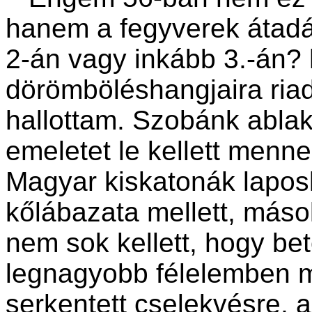
hanem a fegyverek átad
2-án vagy inkább 3.-án? 
dörömböléshangjaira riadt
hallottam. Szobánk ablak
emeletet le kellett menn
Magyar kiskatonák lapos
kőlábazata mellett, máso
nem sok kellett, hogy bet
legnagyobb félelemben me
serkentett cselekvésre, 