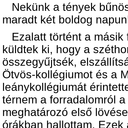
Nekünk a tények bűnös 
maradt két boldog napun
Ezalatt történt a másik 
küldtek ki, hogy a szétho
összegyűjtsék, elszállít
Ötvös-kollégiumot és a 
leánykollégiumát érintett
térnem a forradalomról 
meghatározó első lövések
órákban hallottam. Ezek 