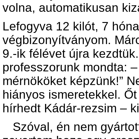
volna, automatikusan ki
Lefogyva 12 kilót, 7 hón
végbizonyítványom. Márc
9.-ik félévet újra kezdtük
professzorunk mondta: –
mérnököket képzünk!” N
hiányos ismeretekkel. Őt 
hírhedt Kádár-rezsim – ki
Szóval, én nem gyártott