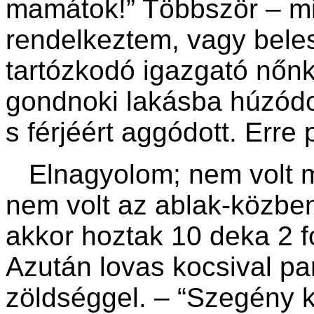
mamátok!” Többször – mi
rendelkeztem, vagy belesz
tartózkodó igazgató nőnk
gondnoki lakásba húzódot
s férjéért aggódott. Erre 
Elnagyolom; nem volt mi
nem volt az ablak-közbe
akkor hoztak 10 deka 2 f
Azután lovas kocsival pa
zöldséggel. – “Szegény 