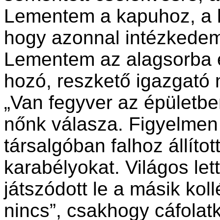
Lementem a kapuhoz, a k
hogy azonnal intézkedem
Lementem az alagsorba é
hozó, reszkető igazgató 
„Van fegyver az épületben
nőnk válasza. Figyelmen 
társalgóban falhoz állíto
karabélyokat. Világos let
játszódott le a másik ko
nincs”, csakhogy cáfolat