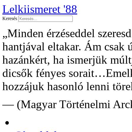
Lelkiismeret '88
Keresés
„Minden érzéseddel szeresd f
hantjával eltakar. Ám csak 
hazánkért, ha ismerjük múltj
dicsők fényes sorait…Emelk
hozzájuk hasonló lenni töre
— (Magyar Történelmi Arck