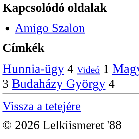
Kapcsolódó oldalak
Amigo Szalon
Címkék
Magy
Hunnia-ügy
4
1
Videó
Budaházy György
3
4
Vissza a tetejére
© 2026 Lelkiismeret '88