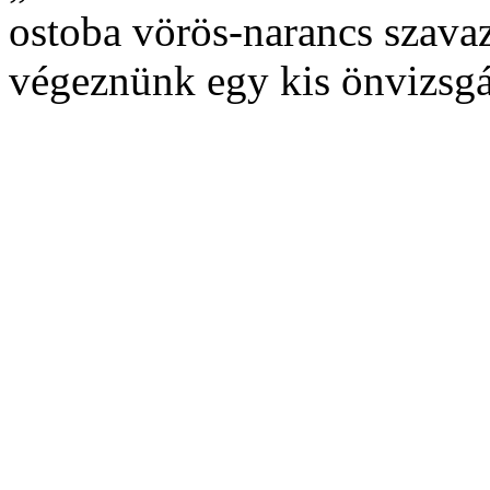
ostoba vörös-narancs szava
végeznünk egy kis önvizsgá