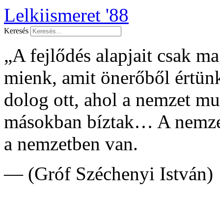
Lelkiismeret '88
Keresés
„A fejlődés alapjait csak 
mienk, amit önerőből értünk
dolog ott, ahol a nemzet 
másokban bíztak… A nemzet
a nemzetben van.
— (Gróf Széchenyi István)