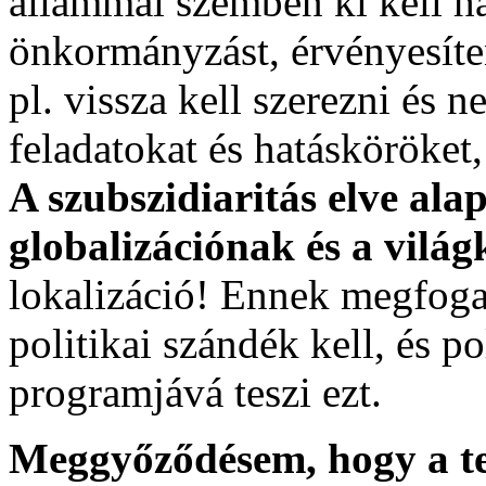
állammal szemben ki kell ha
önkormányzást, érvényesíte
pl. vissza kell szerezni és 
feladatokat és hatásköröke
A szubszidiaritás elve ala
globalizációnak és a vil
lokalizáció! Ennek megfoga
politikai szándék kell, és po
programjává teszi ezt.
Meggyőződésem, hogy a telj