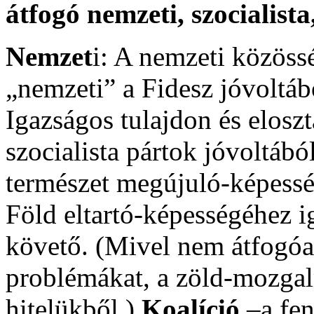
átfogó nemzeti, szocialis
Nemzet
i: A nemzeti közöss
„nemzeti” a Fidesz jóvoltáb
Igazságos tulajdon és elosz
szocialista pártok jóvoltáb
természet megújuló-képessé
Föld eltartó-képességéhez i
követő. (Mivel nem átfogóan
problémákat, a zöld-mozgal
hitelükből.)
Koalíció
–a fen