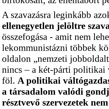
A szavazásra leginkább azo
ellen
egyetlen jelöltre sza
összefogása - amit nem lehe
lekommunistázni többek közö
oldalon „nemzeti jobboldalt
nincs – a két-párti politika
föl.
A politikai váltógazd
a társadalom valódi gondj
résztvevő szervezetek nem