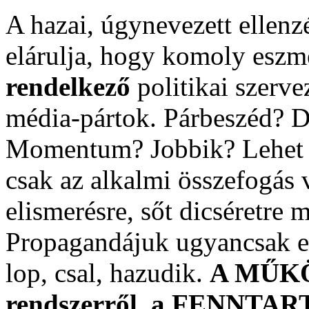
A hazai, úgynevezett ellen
elárulja, hogy komoly eszm
rendelkező
politikai szerve
média-pártok. Párbeszéd? 
Momentum? Jobbik? Lehet M
csak az alkalmi összefogás 
elismerésre, sőt dicséretre 
Propagandájuk ugyancsak eg
lop, csal, hazudik.
A MŰKÖ
rendszerről, a FENNTA