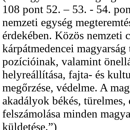
108 pont 52. – 53. - 54. pon
nemzeti egység megteremtés
érdekében. Közös nemzeti 
kárpátmedencei magyarság te
pozícióinak, valamint önell
helyreállítása, fajta- és kult
megőrzése, védelme. A magy
akadályok békés, türelmes, d
felszámolása minden magyar 
küldetése.”)