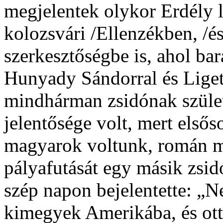
megjelentek olykor Erdély 
kolozsvári /Ellenzékben, /és
szerkesztőségbe is, ahol ba
Hunyady Sándorral és Ligeti
mindhárman zsidónak szüle
jelentősége volt, mert első
magyarok voltunk, román meg
pályafutását egy másik zsid
szép napon bejelentette: „
kimegyek Amerikába, és ott 