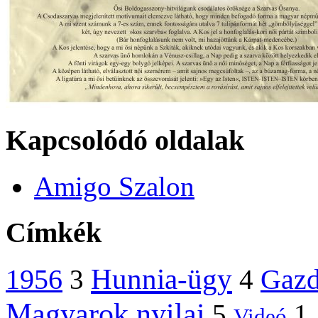
Kapcsolódó oldalak
Amigo Szalon
Címkék
Hunnia-ügy
1956
Gazd
3
4
Magyarok nyilai
5
1
Videó