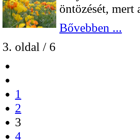
öntözését, mert 
Bővebben ...
3. oldal / 6
1
2
3
4