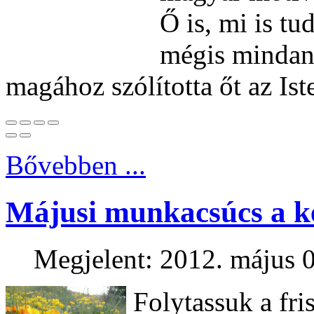
Ő is, mi is tu
mégis mindann
magához szólította őt az Ist
Bővebben ...
Májusi munkacsúcs a k
Megjelent: 2012. május 0
Folytassuk a fris