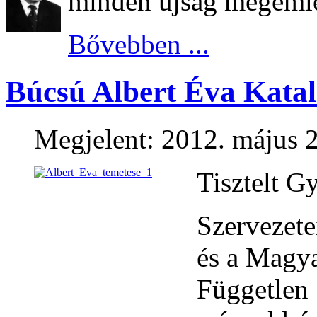
minden újság megemlék
Bővebben ...
Búcsú Albert Éva Katali
Megjelent: 2012. május 2
Tisztelt G
Szerveze
és a Magy
Független 