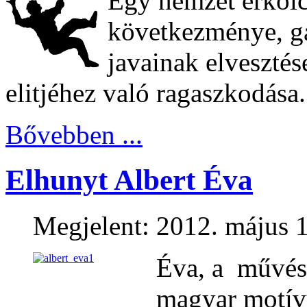
Egy nemzet erkölc
következménye, g
javainak elvesztés
elitjéhez való ragaszkodása.
Bővebben ...
Elhunyt Albert Éva
Megjelent: 2012. május 1
Éva, a művész
magyar motívu