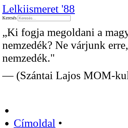
Lelkiismeret '88
Keresés
„Ki fogja megoldani a mag
nemzedék? Ne várjunk erre
nemzedék."
— (Szántai Lajos MOM-kult
Címoldal
•