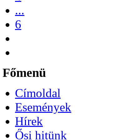
...
6
Főmenü
Címoldal
Események
Hírek
Ősi hitünk