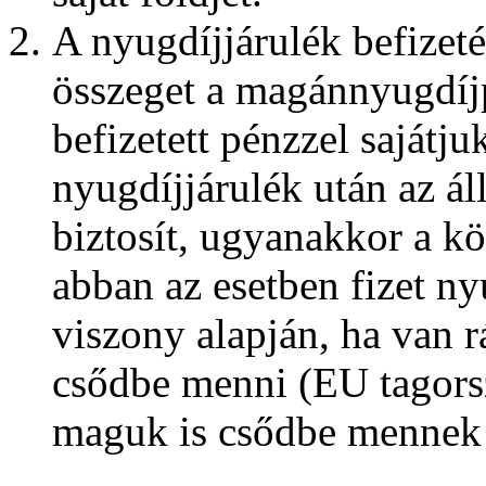
A nyugdíjjárulék befizetés
összeget a magánnyugdíj
befizetett pénzzel sajátju
nyugdíjjárulék után az ál
biztosít, ugyanakkor a k
abban az esetben fizet ny
viszony alapján, ha van 
csődbe menni (EU tagors
maguk is csődbe mennek 