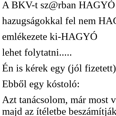
A BKV-t sz@rban HAGYÓ
hazugságokkal fel nem H
emlékezete ki-HAGYÓ
lehet folytatni.....
Én is kérek egy (jól fizetett
Ebből egy kóstoló:
Azt tanácsolom, már most v
majd az ítéletbe beszámítjá