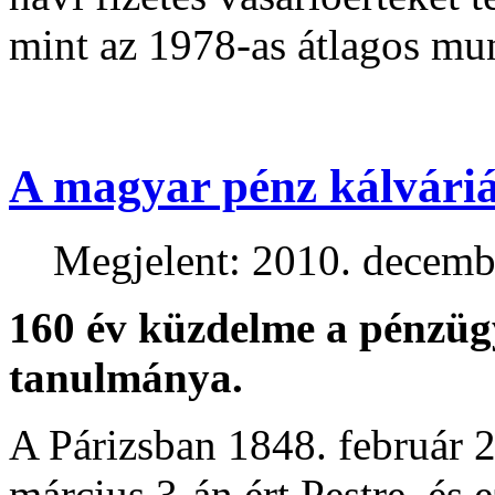
mint az 1978-as átlagos mun
A magyar pénz kálvári
Megjelent: 2010. decemb
160 év küzdelme a pénzügy
tanulmánya.
A Párizsban 1848. február 2
március 3-án ért Pestre, és 