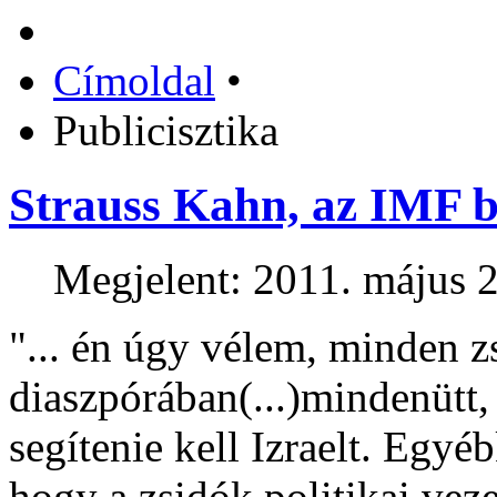
Címoldal
•
Publicisztika
Strauss Kahn, az IMF b
Megjelent: 2011. május 2
"... én úgy vélem, minden z
diaszpórában(...)mindenütt, 
segítenie kell Izraelt. Egyéb
hogy a zsidók politikai vez