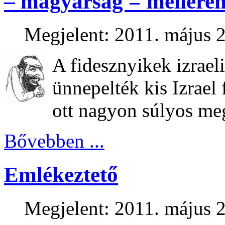
– magyarság = melléren
Megjelent: 2011. május 2
A fidesznyikek izrael
ünnepelték kis Izrael 
ott nagyon súlyos me
Bővebben ...
Emlékeztető
Megjelent: 2011. május 2