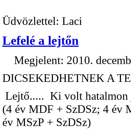
Üdvözlettel: Laci
Lefelé a lejtőn
Megjelent: 2010. decemb
DICSEKEDHETNEK A T
Lejtő..... Ki volt hatalmon
(4 év MDF + SzDSz; 4 év 
év MSzP + SzDSz)