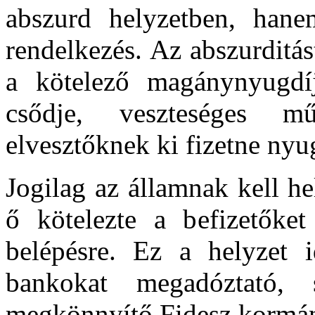
abszurd helyzetben, hane
rendelkezés. Az abszurditá
a kötelező magánynyugdí
csődje, veszteséges 
elvesztőknek ki fizetne nyu
Jogilag az államnak kell hel
ő kötelezte a befizetőke
belépésre. Ez a helyzet i
bankokat megadóztató,
megkönnyítő Fidesz kormány