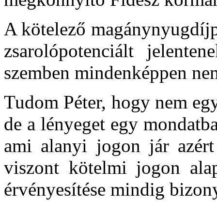
A kötelező magánynyugdíjpé
zsarolópotenciált jelent
szemben mindenképpen nemz
Tudom Péter, hogy nem egys
de a lényeget egy mondatba
ami alanyi jogon jár azér
viszont kötelmi jogon ala
érvényesítése mindig bizon