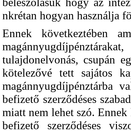
beleszólásuk hogy az inté
nkrétan hogyan használja fö
Ennek következtében am
magánnyugdíjpénztárakat
tulajdonelvonás, csupán e
kötelezővé tett sajátos k
magánnyugdíjpénztárba val
befizető szerződéses szabad
miatt nem lehet szó. Ennek
befizető szerződéses vi