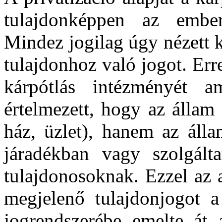
tulajdonképpen az embere
Mindez jogilag úgy nézett k
tulajdonhoz való jogot. Err
kárpótlás intézményét 
értelmezett, hogy az állam 
ház, üzlet), hanem az álla
járadékban vagy szolgálta
tulajdonosoknak. Ezzel az 
megjelenő tulajdonjogot 
jogrendszerébe emelte át 