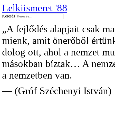
Lelkiismeret '88
Keresés
„A fejlődés alapjait csak 
mienk, amit önerőből értünk
dolog ott, ahol a nemzet 
másokban bíztak… A nemzet
a nemzetben van.
— (Gróf Széchenyi István)