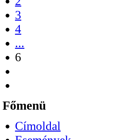
2
3
4
...
6
Főmenü
Címoldal
Események