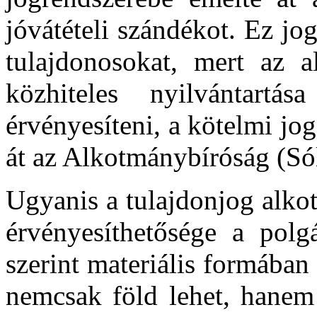
jóvátételi szándékot. Ez jo
tulajdonosokat, mert az a
közhiteles nyilvántartás
érvényesíteni, a kötelmi jog
át az Alkotmánybíróság (Só
Ugyanis a tulajdonjog alko
érvényesíthetősége a polg
szerint materiális formában
nemcsak föld lehet, hanem 