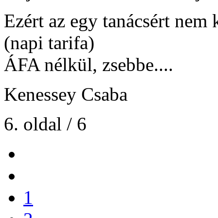
Ezért az egy tanácsért nem k
(napi tarifa)
ÁFA nélkül, zsebbe....
Kenessey Csaba
6. oldal / 6
1