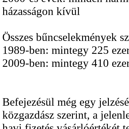
házasságon kívül
Összes bűncselekmények s
1989-ben: mintegy 225 ezer
2009-ben: mintegy 410 ezer
Befejezésül még egy jelzés
közgazdász szerint, a jelenl
havi fizetés vásárlóértékét t