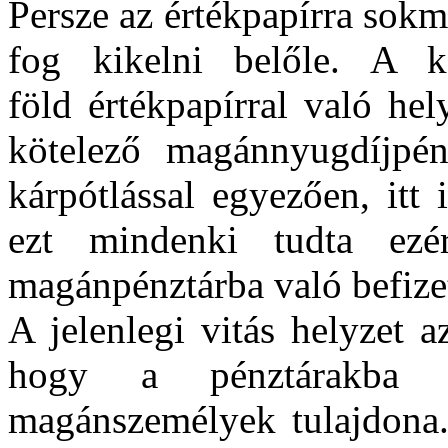
Persze az értékpapírra sokm
fog kikelni belőle. A 
föld értékpapírral való hel
kötelező magánnyugdíjpénz
kárpótlással egyezően, itt 
ezt mindenki tudta ezér
magánpénztárba való befizet
A jelenlegi vitás helyzet a
hogy a pénztárakba b
magánszemélyek tulajdona.