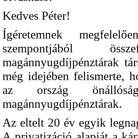
Kedves Péter!
Ígéretemnek megfelelő
szempontjából öss
magánnyugdíjpénztárak tár
még idejében felismerte, h
az ország önállós
magánnyugdíjpénztárak.
Az eltelt 20 év egyik legna
A privatizáció alapját a ká