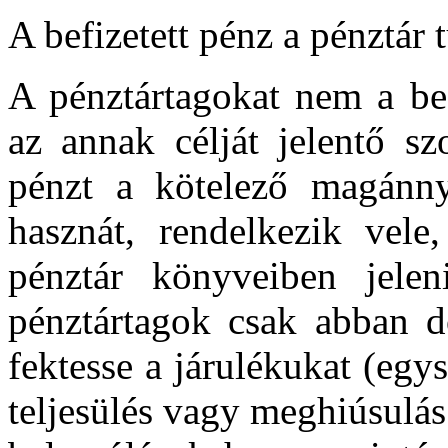
A befizetett pénz a pénztár 
A pénztártagokat nem a bef
az annak célját jelentő szo
pénzt a kötelező magánnyu
hasznát, rendelkezik vele
pénztár könyveiben jele
pénztártagok csak abban d
fektesse a járulékukat (eg
teljesülés vagy meghiúsulás